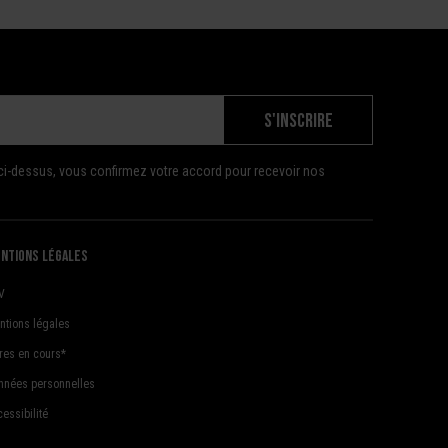
S'INSCRIRE
ci-dessus, vous confirmez votre accord pour recevoir nos
ntions légales
V
ntions légales
fres en cours*
nnées personnelles
essibilité