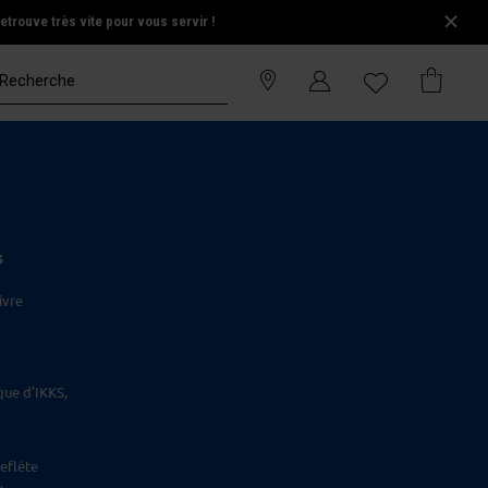
trouve très vite pour vous servir !
S
ivre
que d'IKKS,
eflète
.