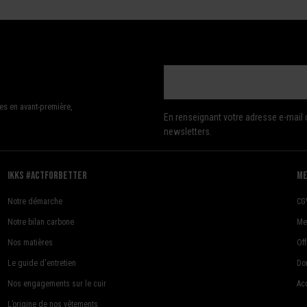
es en avant-première,
En renseignant votre adresse e-mail 
newsletters.
Ikks #actforbetter
me
Notre démarche
CG
Notre bilan carbone
Me
Nos matières
Of
Le guide d'entretien
Do
Nos engagements sur le cuir
Acc
L’origine de nos vêtements