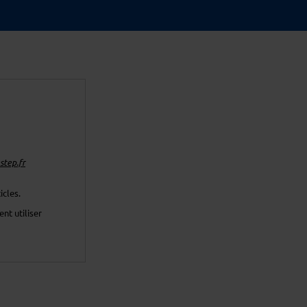
tep.fr
icles.
nt utiliser