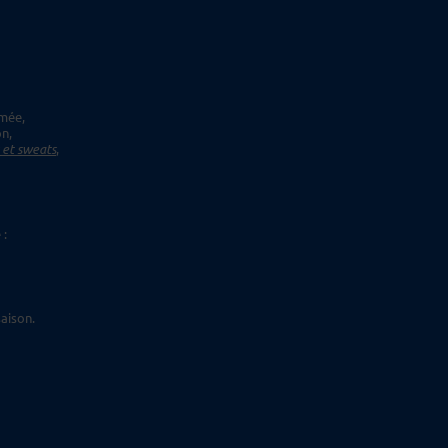
imée,
on,
s et sweats
,
 :
aison.