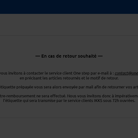
— En cas de retour souhaité —
ous invitons à contacter le service client One step par e-mail à :
contact@ones
en précisant les articles retournés
et le motif de retour.
étiquette prépayée vous sera
alors envoyée par mail afin de retourner
vos art
tre-remboursement ne sera effectué. Nous vous invitons donc
à impérativeme
l’étiquette
qui sera transmise par le service clients
IKKS sous 72h ouvrées.