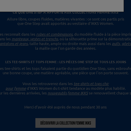
CE QUE ONE STEP A APPORTÉ
AUX COLLECTIONS FEMME IKKS
Allure libre, coupes fluides, matières vivantes :
ce sont ces partis pris
que One Step avait apportés
au vestiaire d'IKKS Women.
es reconnaît dans les
robes et combinaisons
,
du modèle fluide à la pièce impr
ans les
manteaux, vestes et trenchs
, où la silhouette prime sur la démonstrati
antalons et jeans
, taille haute, ample ou droite mais aussi dans les
pulls, gilet
la maille que l'on garde des années.
LES TEE-SHIRTS ET TOPS FEMME : LES PIÈCES ONE STEP
DE TOUS LES JOURS
es tee-shirts et les tops faisaient
partie du quotidien One Step, sans esbroufe
une bonne coupe, une matière agréable, une pièce
que l'on porte souvent.
Vous les retrouverez dans les
tee-shirts et tops chic
pour femme
d'IKKS Women du t-shirt tendance
au modèle plus habillé.
ur les dernières
arrivées, les
nouveautés femme IKKS
se renouvellent chaque s
Merci d’avoir été auprès de nous pendant 30 ans
DÉCOUVRIR LA COLLECTION FEMME IKKS