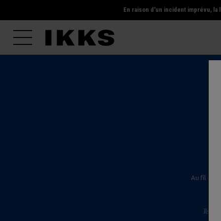
En raison d'un incident imprévu, l
l'é
Au fil des
ils s'