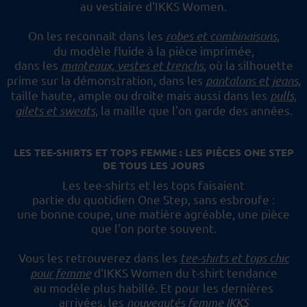
au vestiaire d'IKKS Women.
On les reconnaît dans les
robes et combinaisons
,
du modèle fluide à la pièce imprimée,
dans les
manteaux, vestes et trenchs
, où la silhouette
prime sur la démonstration,
dans les
pantalons et jeans
,
taille haute, ample ou droite mais aussi dans les
pulls,
gilets et sweats
,
la maille que l'on garde des années.
LES TEE-SHIRTS ET TOPS FEMME : LES PIÈCES ONE STEP
DE TOUS LES JOURS
Les tee-shirts et les tops faisaient
partie du quotidien One Step, sans esbroufe :
une bonne coupe, une matière agréable, une pièce
que l'on porte souvent.
Vous les retrouverez dans les
tee-shirts et tops chic
pour femme
d'IKKS Women du t-shirt tendance
au modèle plus habillé.
Et pour les dernières
arrivées, les
nouveautés femme IKKS