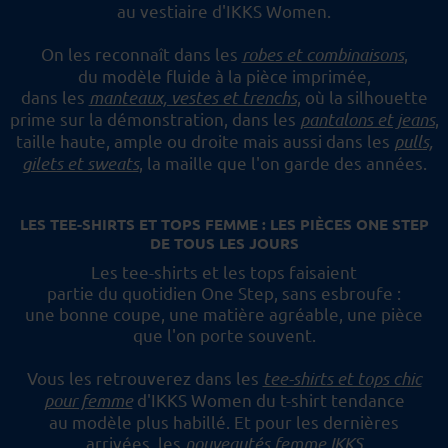
au vestiaire d'IKKS Women.
On les reconnaît dans les
robes et combinaisons
,
du modèle fluide à la pièce imprimée,
dans les
manteaux, vestes et trenchs
, où la silhouette
prime sur la démonstration,
dans les
pantalons et jeans
,
taille haute, ample ou droite mais aussi dans les
pulls,
gilets et sweats
,
la maille que l'on garde des années.
LES TEE-SHIRTS ET TOPS FEMME : LES PIÈCES ONE STEP
DE TOUS LES JOURS
Les tee-shirts et les tops faisaient
partie du quotidien One Step, sans esbroufe :
une bonne coupe, une matière agréable, une pièce
que l'on porte souvent.
Vous les retrouverez dans les
tee-shirts et tops chic
pour femme
d'IKKS Women du t-shirt tendance
au modèle plus habillé.
Et pour les dernières
arrivées, les
nouveautés femme IKKS