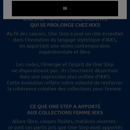
un nouveau regard et les collections femme IKKS.
OK
ONE STEP : UNE HISTOIRE CRÉATIVE
QUI SE PROLONGE CHEZ IKKS
Au fil des saisons, One Step a joué un rôle essentiel
dans l'évolution du langage stylistique d'IKKS,
en apportant une vision contemporaine,
expérimentale et libre.
Les codes, l'énergie et l'esprit de One Step
ne disparaissent pas :
ils s'inscrivent désormais
dans une expression plus unifiée d'IKKS.
Cette évolution reflète
notre volonté de renforcer
la cohérence créative des collections pour femme.
CE QUE ONE STEP A APPORTÉ
AUX COLLECTIONS FEMME IKKS
Allure libre, coupes fluides, matières vivantes :
ce sont ces partis pris
que One Step avait apportés