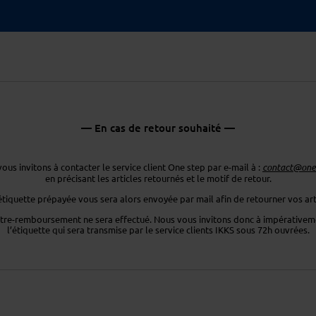
— En cas de retour souhaité —
ous invitons à contacter le service client One step par e-mail à :
contact@ones
en précisant les articles retournés
et le motif de retour.
étiquette prépayée vous sera
alors envoyée par mail afin de retourner
vos art
tre-remboursement ne sera effectué. Nous vous invitons donc
à impérativeme
l’étiquette
qui sera transmise par le service clients
IKKS sous 72h ouvrées.