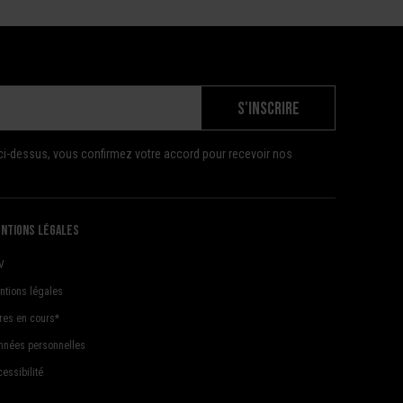
S'INSCRIRE
ci-dessus, vous confirmez votre accord pour recevoir nos
ntions légales
V
ntions légales
fres en cours*
nnées personnelles
essibilité