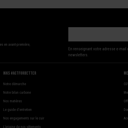
es en avant-première,
En renseignant votre adresse e-mail 
newsletters.
Ikks #actforbetter
me
Notre démarche
CG
Notre bilan carbone
Me
Nos matières
Of
Le guide d'entretien
Do
Nos engagements sur le cuir
Acc
L’origine de nos vêtements