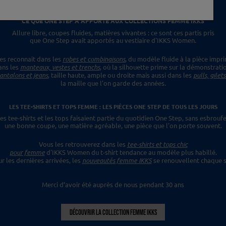
CE QUE ONE STEP A APPORTÉ
AUX COLLECTIONS FEMME IKKS
Allure libre, coupes fluides, matières vivantes :
ce sont ces partis pris
que One Step avait apportés
au vestiaire d'IKKS Women.
es reconnaît dans les
robes et combinaisons
,
du modèle fluide à la pièce impr
ans les
manteaux, vestes et trenchs
, où la silhouette prime sur la démonstrati
antalons et jeans
, taille haute, ample ou droite mais aussi dans les
pulls, gilet
la maille que l'on garde des années.
LES TEE-SHIRTS ET TOPS FEMME : LES PIÈCES ONE STEP
DE TOUS LES JOURS
es tee-shirts et les tops faisaient
partie du quotidien One Step, sans esbroufe
une bonne coupe, une matière agréable, une pièce
que l'on porte souvent.
Vous les retrouverez dans les
tee-shirts et tops chic
pour femme
d'IKKS Women du t-shirt tendance
au modèle plus habillé.
ur les dernières
arrivées, les
nouveautés femme IKKS
se renouvellent chaque s
Merci d’avoir été auprès de nous pendant 30 ans
DÉCOUVRIR LA COLLECTION FEMME IKKS