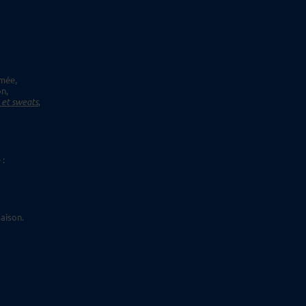
imée,
on,
s et sweats
,
 :
aison.