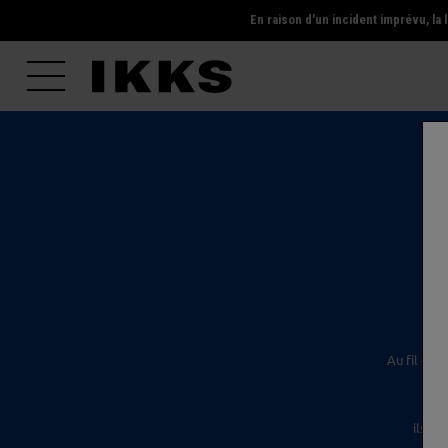
En raison d'un incident imprévu, l
l'é
Au fil des
ils s'