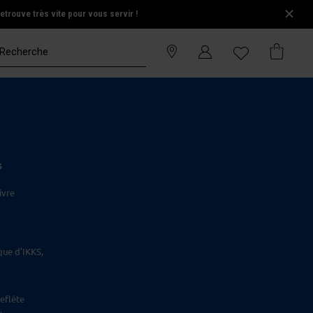
trouve très vite pour vous servir !
S
ivre
que d'IKKS,
eflète
.