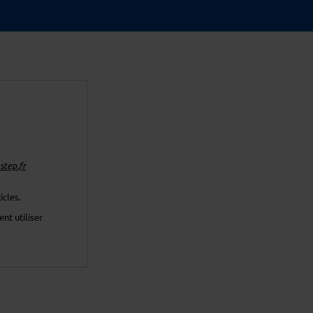
tep.fr
icles.
nt utiliser