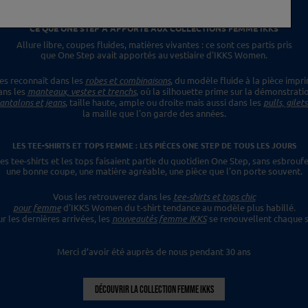
CE QUE ONE STEP A APPORTÉ
AUX COLLECTIONS FEMME IKKS
Allure libre, coupes fluides, matières vivantes :
ce sont ces partis pris
que One Step avait apportés
au vestiaire d'IKKS Women.
es reconnaît dans les
robes et combinaisons
,
du modèle fluide à la pièce impr
ans les
manteaux, vestes et trenchs
, où la silhouette prime sur la démonstrati
antalons et jeans
, taille haute, ample ou droite mais aussi dans les
pulls, gilet
la maille que l'on garde des années.
LES TEE-SHIRTS ET TOPS FEMME : LES PIÈCES ONE STEP
DE TOUS LES JOURS
es tee-shirts et les tops faisaient
partie du quotidien One Step, sans esbroufe
une bonne coupe, une matière agréable, une pièce
que l'on porte souvent.
Vous les retrouverez dans les
tee-shirts et tops chic
pour femme
d'IKKS Women du t-shirt tendance
au modèle plus habillé.
ur les dernières
arrivées, les
nouveautés femme IKKS
se renouvellent chaque s
Merci d’avoir été auprès de nous pendant 30 ans
DÉCOUVRIR LA COLLECTION FEMME IKKS