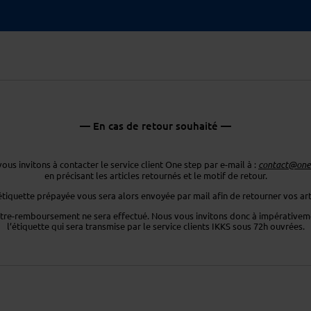
— En cas de retour souhaité —
ous invitons à contacter le service client One step par e-mail à :
contact@ones
en précisant les articles retournés
et le motif de retour.
étiquette prépayée vous sera
alors envoyée par mail afin de retourner
vos art
tre-remboursement ne sera effectué. Nous vous invitons donc
à impérativeme
l’étiquette
qui sera transmise par le service clients
IKKS sous 72h ouvrées.