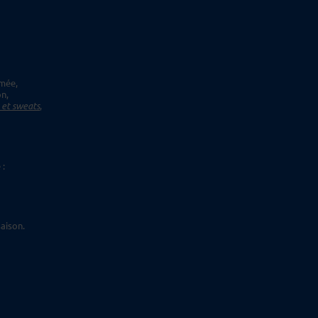
imée,
on,
s et sweats
,
 :
aison.