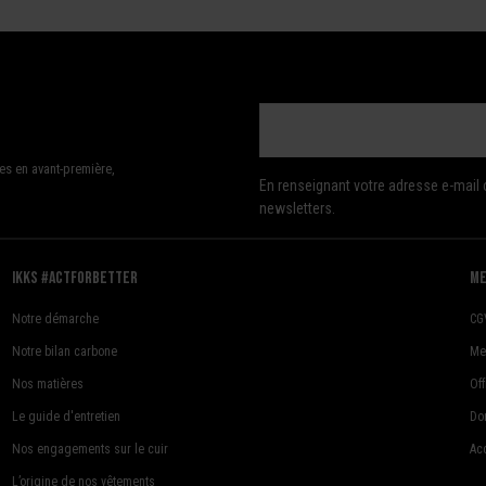
es en avant-première,
En renseignant votre adresse e-mail 
newsletters.
Ikks #actforbetter
me
Notre démarche
CG
Notre bilan carbone
Me
Nos matières
Of
Le guide d'entretien
Do
Nos engagements sur le cuir
Acc
L’origine de nos vêtements