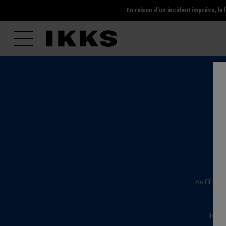
En raison d'un incident imprévu, l
l'é
Au fil des
ils s'