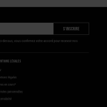
S'INSCRIRE
ci-dessus, vous confirmez votre accord pour recevoir nos
ntions légales
V
ntions légales
fres en cours*
nnées personnelles
essibilité