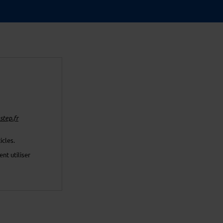
tep.fr
icles.
nt utiliser