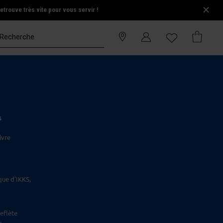
trouve très vite pour vous servir !
S
ivre
que d'IKKS,
eflète
.