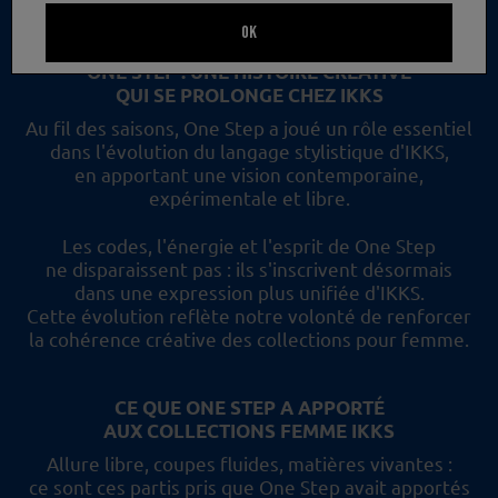
un nouveau regard et les collections femme IKKS.
OK
ONE STEP : UNE HISTOIRE CRÉATIVE
QUI SE PROLONGE CHEZ IKKS
Au fil des saisons, One Step a joué un rôle essentiel
dans l'évolution du langage stylistique d'IKKS,
en apportant une vision contemporaine,
expérimentale et libre.
Les codes, l'énergie et l'esprit de One Step
ne disparaissent pas :
ils s'inscrivent désormais
dans une expression plus unifiée d'IKKS.
Cette évolution reflète
notre volonté de renforcer
la cohérence créative des collections pour femme.
CE QUE ONE STEP A APPORTÉ
AUX COLLECTIONS FEMME IKKS
Allure libre, coupes fluides, matières vivantes :
ce sont ces partis pris
que One Step avait apportés