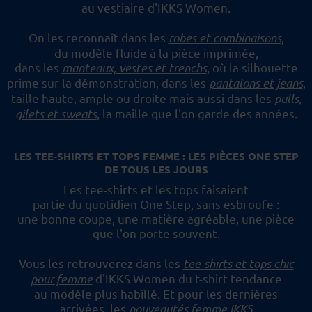
au vestiaire d'IKKS Women.
On les reconnaît dans les
robes et combinaisons
,
du modèle fluide à la pièce imprimée,
dans les
manteaux, vestes et trenchs
, où la silhouette
prime sur la démonstration,
dans les
pantalons et jeans
,
taille haute, ample ou droite mais aussi dans les
pulls,
gilets et sweats
,
la maille que l'on garde des années.
LES TEE-SHIRTS ET TOPS FEMME : LES PIÈCES ONE STEP
DE TOUS LES JOURS
Les tee-shirts et les tops faisaient
partie du quotidien One Step, sans esbroufe :
une bonne coupe, une matière agréable, une pièce
que l'on porte souvent.
Vous les retrouverez dans les
tee-shirts et tops chic
pour femme
d'IKKS Women du t-shirt tendance
au modèle plus habillé.
Et pour les dernières
arrivées, les
nouveautés femme IKKS