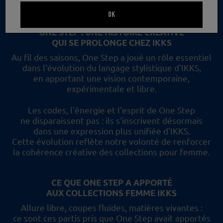
un nouveau regard et les collections femme IKKS.
OK
ONE STEP : UNE HISTOIRE CRÉATIVE
QUI SE PROLONGE CHEZ IKKS
Au fil des saisons, One Step a joué un rôle essentiel
dans l'évolution du langage stylistique d'IKKS,
en apportant une vision contemporaine,
expérimentale et libre.
Les codes, l'énergie et l'esprit de One Step
ne disparaissent pas :
ils s'inscrivent désormais
dans une expression plus unifiée d'IKKS.
Cette évolution reflète
notre volonté de renforcer
la cohérence créative des collections pour femme.
CE QUE ONE STEP A APPORTÉ
AUX COLLECTIONS FEMME IKKS
Allure libre, coupes fluides, matières vivantes :
ce sont ces partis pris
que One Step avait apportés