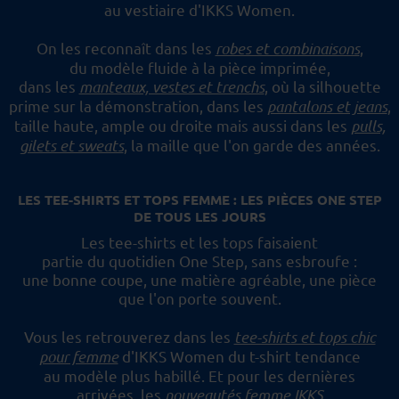
au vestiaire d'IKKS Women.
On les reconnaît dans les
robes et combinaisons
,
du modèle fluide à la pièce imprimée,
dans les
manteaux, vestes et trenchs
, où la silhouette
prime sur la démonstration,
dans les
pantalons et jeans
,
taille haute, ample ou droite mais aussi dans les
pulls,
gilets et sweats
,
la maille que l'on garde des années.
LES TEE-SHIRTS ET TOPS FEMME : LES PIÈCES ONE STEP
DE TOUS LES JOURS
Les tee-shirts et les tops faisaient
partie du quotidien One Step, sans esbroufe :
une bonne coupe, une matière agréable, une pièce
que l'on porte souvent.
Vous les retrouverez dans les
tee-shirts et tops chic
pour femme
d'IKKS Women du t-shirt tendance
au modèle plus habillé.
Et pour les dernières
arrivées, les
nouveautés femme IKKS