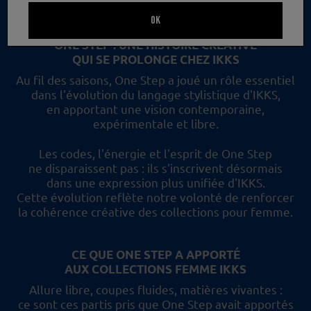
un nouveau regard et les collections femme IKKS.
OK
ONE STEP : UNE HISTOIRE CRÉATIVE
QUI SE PROLONGE CHEZ IKKS
Au fil des saisons, One Step a joué un rôle essentiel
dans l'évolution du langage stylistique d'IKKS,
en apportant une vision contemporaine,
expérimentale et libre.
Les codes, l'énergie et l'esprit de One Step
ne disparaissent pas :
ils s'inscrivent désormais
dans une expression plus unifiée d'IKKS.
Cette évolution reflète
notre volonté de renforcer
la cohérence créative des collections pour femme.
CE QUE ONE STEP A APPORTÉ
AUX COLLECTIONS FEMME IKKS
Allure libre, coupes fluides, matières vivantes :
ce sont ces partis pris
que One Step avait apportés