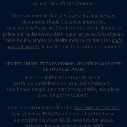
au vestiaire d'IKKS Women.
On les reconnaît dans les
robes et combinaisons
,
du modèle fluide à la pièce imprimée,
dans les
manteaux, vestes et trenchs
, où la silhouette
prime sur la démonstration,
dans les
pantalons et jeans
,
taille haute, ample ou droite mais aussi dans les
pulls,
gilets et sweats
,
la maille que l'on garde des années.
LES TEE-SHIRTS ET TOPS FEMME : LES PIÈCES ONE STEP
DE TOUS LES JOURS
Les tee-shirts et les tops faisaient
partie du quotidien One Step, sans esbroufe :
une bonne coupe, une matière agréable, une pièce
que l'on porte souvent.
Vous les retrouverez dans les
tee-shirts et tops chic
pour femme
d'IKKS Women du t-shirt tendance
au modèle plus habillé.
Et pour les dernières
arrivées, les
nouveautés femme IKKS