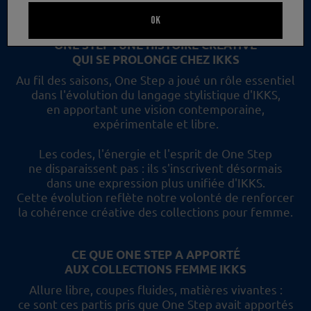
un nouveau regard et les collections femme IKKS.
OK
ONE STEP : UNE HISTOIRE CRÉATIVE
QUI SE PROLONGE CHEZ IKKS
Au fil des saisons, One Step a joué un rôle essentiel
dans l'évolution du langage stylistique d'IKKS,
en apportant une vision contemporaine,
expérimentale et libre.
Les codes, l'énergie et l'esprit de One Step
ne disparaissent pas :
ils s'inscrivent désormais
dans une expression plus unifiée d'IKKS.
Cette évolution reflète
notre volonté de renforcer
la cohérence créative des collections pour femme.
CE QUE ONE STEP A APPORTÉ
AUX COLLECTIONS FEMME IKKS
Allure libre, coupes fluides, matières vivantes :
ce sont ces partis pris
que One Step avait apportés