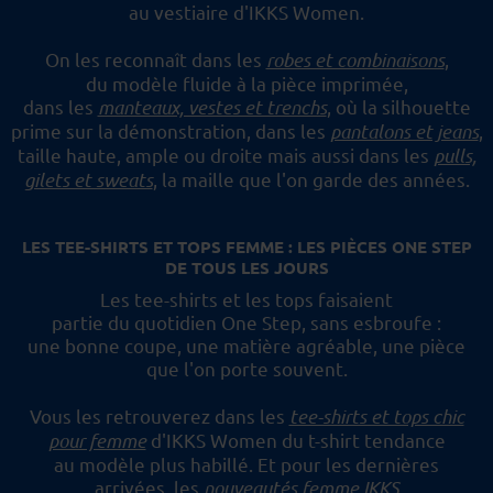
au vestiaire d'IKKS Women.
On les reconnaît dans les
robes et combinaisons
,
du modèle fluide à la pièce imprimée,
dans les
manteaux, vestes et trenchs
, où la silhouette
prime sur la démonstration,
dans les
pantalons et jeans
,
taille haute, ample ou droite mais aussi dans les
pulls,
gilets et sweats
,
la maille que l'on garde des années.
LES TEE-SHIRTS ET TOPS FEMME : LES PIÈCES ONE STEP
DE TOUS LES JOURS
Les tee-shirts et les tops faisaient
partie du quotidien One Step, sans esbroufe :
une bonne coupe, une matière agréable, une pièce
que l'on porte souvent.
Vous les retrouverez dans les
tee-shirts et tops chic
pour femme
d'IKKS Women du t-shirt tendance
au modèle plus habillé.
Et pour les dernières
arrivées, les
nouveautés femme IKKS