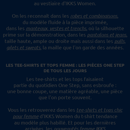
au vestiaire d'IKKS Women.
On les reconnaît dans les
robes et combinaisons
,
du modèle fluide à la pièce imprimée,
dans les
manteaux, vestes et trenchs
, où la silhouette
prime sur la démonstration,
dans les
pantalons et jeans
,
taille haute, ample ou droite mais aussi dans les
pulls,
gilets et sweats
,
la maille que l'on garde des années.
LES TEE-SHIRTS ET TOPS FEMME : LES PIÈCES ONE STEP
DE TOUS LES JOURS
Les tee-shirts et les tops faisaient
partie du quotidien One Step, sans esbroufe :
une bonne coupe, une matière agréable, une pièce
que l'on porte souvent.
Vous les retrouverez dans les
tee-shirts et tops chic
pour femme
d'IKKS Women du t-shirt tendance
au modèle plus habillé.
Et pour les dernières
arrivées, les
nouveautés femme IKKS