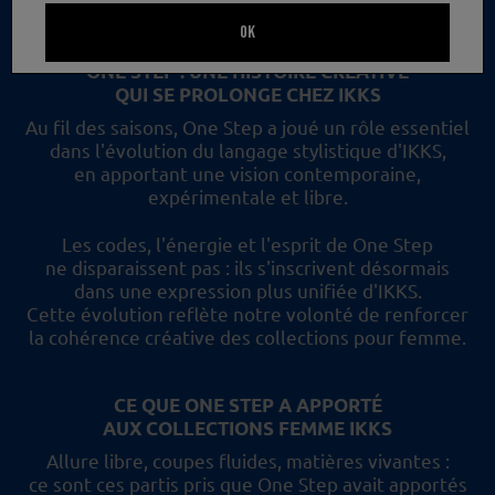
un nouveau regard et les collections femme IKKS.
OK
ONE STEP : UNE HISTOIRE CRÉATIVE
QUI SE PROLONGE CHEZ IKKS
Au fil des saisons, One Step a joué un rôle essentiel
dans l'évolution du langage stylistique d'IKKS,
en apportant une vision contemporaine,
expérimentale et libre.
Les codes, l'énergie et l'esprit de One Step
ne disparaissent pas :
ils s'inscrivent désormais
dans une expression plus unifiée d'IKKS.
Cette évolution reflète
notre volonté de renforcer
la cohérence créative des collections pour femme.
CE QUE ONE STEP A APPORTÉ
AUX COLLECTIONS FEMME IKKS
Allure libre, coupes fluides, matières vivantes :
ce sont ces partis pris
que One Step avait apportés