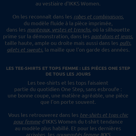
au vestiaire d'IKKS Women.
On les reconnaît dans les
robes et combinaisons
,
du modèle fluide à la pièce imprimée,
dans les
manteaux, vestes et trenchs
, où la silhouette
prime sur la démonstration,
dans les
pantalons et jeans
,
taille haute, ample ou droite mais aussi dans les
pulls,
gilets et sweats
,
la maille que l'on garde des années.
LES TEE-SHIRTS ET TOPS FEMME : LES PIÈCES ONE STEP
DE TOUS LES JOURS
Les tee-shirts et les tops faisaient
partie du quotidien One Step, sans esbroufe :
une bonne coupe, une matière agréable, une pièce
que l'on porte souvent.
Vous les retrouverez dans les
tee-shirts et tops chic
pour femme
d'IKKS Women du t-shirt tendance
au modèle plus habillé.
Et pour les dernières
arrivées, les
nouveautés femme IKKS