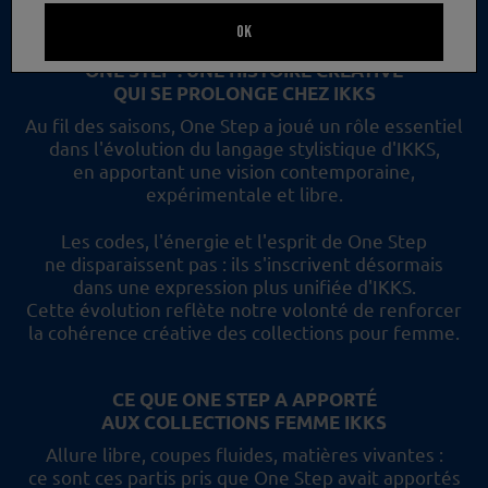
un nouveau regard et les collections femme IKKS.
OK
ONE STEP : UNE HISTOIRE CRÉATIVE
QUI SE PROLONGE CHEZ IKKS
Au fil des saisons, One Step a joué un rôle essentiel
dans l'évolution du langage stylistique d'IKKS,
en apportant une vision contemporaine,
expérimentale et libre.
Les codes, l'énergie et l'esprit de One Step
ne disparaissent pas :
ils s'inscrivent désormais
dans une expression plus unifiée d'IKKS.
Cette évolution reflète
notre volonté de renforcer
la cohérence créative des collections pour femme.
CE QUE ONE STEP A APPORTÉ
AUX COLLECTIONS FEMME IKKS
Allure libre, coupes fluides, matières vivantes :
ce sont ces partis pris
que One Step avait apportés