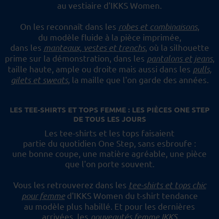
au vestiaire d'IKKS Women.
On les reconnaît dans les
robes et combinaisons
,
du modèle fluide à la pièce imprimée,
dans les
manteaux, vestes et trenchs
, où la silhouette
prime sur la démonstration,
dans les
pantalons et jeans
,
taille haute, ample ou droite mais aussi dans les
pulls,
gilets et sweats
,
la maille que l'on garde des années.
LES TEE-SHIRTS ET TOPS FEMME : LES PIÈCES ONE STEP
DE TOUS LES JOURS
Les tee-shirts et les tops faisaient
partie du quotidien One Step, sans esbroufe :
une bonne coupe, une matière agréable, une pièce
que l'on porte souvent.
Vous les retrouverez dans les
tee-shirts et tops chic
pour femme
d'IKKS Women du t-shirt tendance
au modèle plus habillé.
Et pour les dernières
arrivées, les
nouveautés femme IKKS