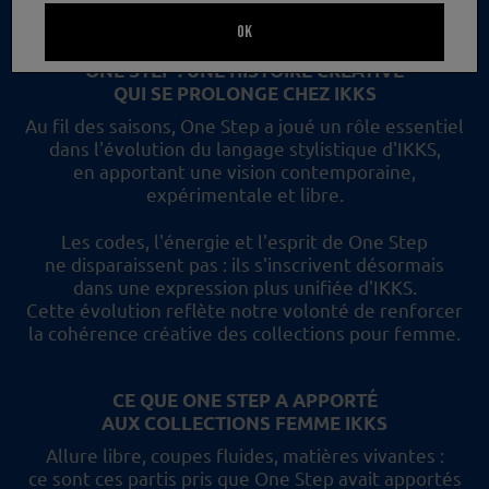
un nouveau regard et les collections femme IKKS.
OK
ONE STEP : UNE HISTOIRE CRÉATIVE
QUI SE PROLONGE CHEZ IKKS
Au fil des saisons, One Step a joué un rôle essentiel
dans l'évolution du langage stylistique d'IKKS,
en apportant une vision contemporaine,
expérimentale et libre.
Les codes, l'énergie et l'esprit de One Step
ne disparaissent pas :
ils s'inscrivent désormais
dans une expression plus unifiée d'IKKS.
Cette évolution reflète
notre volonté de renforcer
la cohérence créative des collections pour femme.
CE QUE ONE STEP A APPORTÉ
AUX COLLECTIONS FEMME IKKS
Allure libre, coupes fluides, matières vivantes :
ce sont ces partis pris
que One Step avait apportés