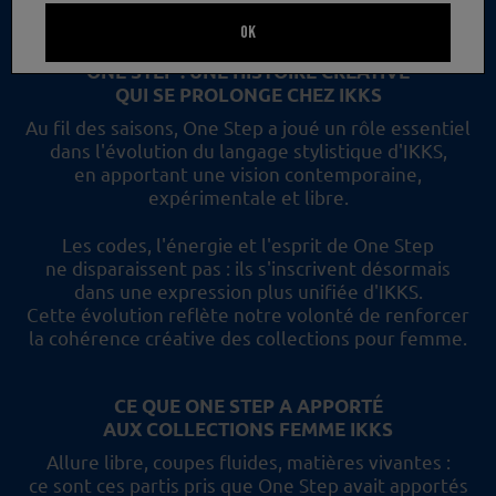
un nouveau regard et les collections femme IKKS.
OK
ONE STEP : UNE HISTOIRE CRÉATIVE
QUI SE PROLONGE CHEZ IKKS
Au fil des saisons, One Step a joué un rôle essentiel
dans l'évolution du langage stylistique d'IKKS,
en apportant une vision contemporaine,
expérimentale et libre.
Les codes, l'énergie et l'esprit de One Step
ne disparaissent pas :
ils s'inscrivent désormais
dans une expression plus unifiée d'IKKS.
Cette évolution reflète
notre volonté de renforcer
la cohérence créative des collections pour femme.
CE QUE ONE STEP A APPORTÉ
AUX COLLECTIONS FEMME IKKS
Allure libre, coupes fluides, matières vivantes :
ce sont ces partis pris
que One Step avait apportés