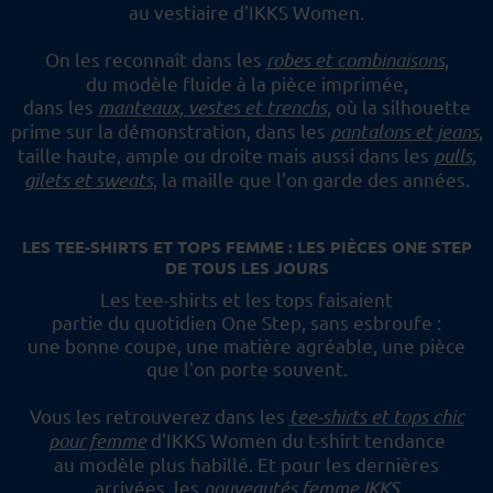
au vestiaire d'IKKS Women.
On les reconnaît dans les
robes et combinaisons
,
du modèle fluide à la pièce imprimée,
dans les
manteaux, vestes et trenchs
, où la silhouette
prime sur la démonstration,
dans les
pantalons et jeans
,
taille haute, ample ou droite mais aussi dans les
pulls,
gilets et sweats
,
la maille que l'on garde des années.
LES TEE-SHIRTS ET TOPS FEMME : LES PIÈCES ONE STEP
DE TOUS LES JOURS
Les tee-shirts et les tops faisaient
partie du quotidien One Step, sans esbroufe :
une bonne coupe, une matière agréable, une pièce
que l'on porte souvent.
Vous les retrouverez dans les
tee-shirts et tops chic
pour femme
d'IKKS Women du t-shirt tendance
au modèle plus habillé.
Et pour les dernières
arrivées, les
nouveautés femme IKKS