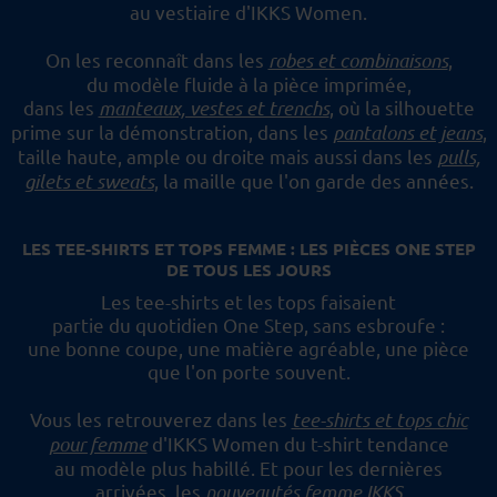
au vestiaire d'IKKS Women.
On les reconnaît dans les
robes et combinaisons
,
du modèle fluide à la pièce imprimée,
dans les
manteaux, vestes et trenchs
, où la silhouette
prime sur la démonstration,
dans les
pantalons et jeans
,
taille haute, ample ou droite mais aussi dans les
pulls,
gilets et sweats
,
la maille que l'on garde des années.
LES TEE-SHIRTS ET TOPS FEMME : LES PIÈCES ONE STEP
DE TOUS LES JOURS
Les tee-shirts et les tops faisaient
partie du quotidien One Step, sans esbroufe :
une bonne coupe, une matière agréable, une pièce
que l'on porte souvent.
Vous les retrouverez dans les
tee-shirts et tops chic
pour femme
d'IKKS Women du t-shirt tendance
au modèle plus habillé.
Et pour les dernières
arrivées, les
nouveautés femme IKKS