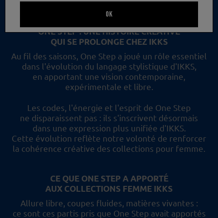
un nouveau regard et les collections femme IKKS.
OK
ONE STEP : UNE HISTOIRE CRÉATIVE
QUI SE PROLONGE CHEZ IKKS
Au fil des saisons, One Step a joué un rôle essentiel
dans l'évolution du langage stylistique d'IKKS,
en apportant une vision contemporaine,
expérimentale et libre.
Les codes, l'énergie et l'esprit de One Step
ne disparaissent pas :
ils s'inscrivent désormais
dans une expression plus unifiée d'IKKS.
Cette évolution reflète
notre volonté de renforcer
la cohérence créative des collections pour femme.
CE QUE ONE STEP A APPORTÉ
AUX COLLECTIONS FEMME IKKS
Allure libre, coupes fluides, matières vivantes :
ce sont ces partis pris
que One Step avait apportés