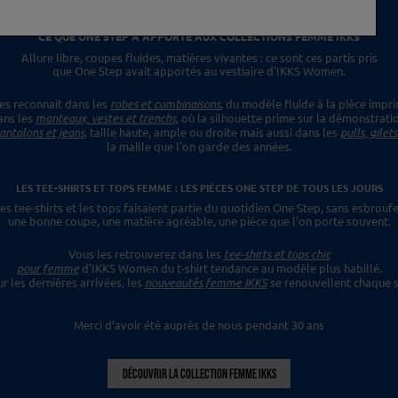
CE QUE ONE STEP A APPORTÉ
AUX COLLECTIONS FEMME IKKS
Allure libre, coupes fluides, matières vivantes :
ce sont ces partis pris
que One Step avait apportés
au vestiaire d'IKKS Women.
es reconnaît dans les
robes et combinaisons
,
du modèle fluide à la pièce impr
ans les
manteaux, vestes et trenchs
, où la silhouette prime sur la démonstrati
antalons et jeans
, taille haute, ample ou droite mais aussi dans les
pulls, gilet
la maille que l'on garde des années.
LES TEE-SHIRTS ET TOPS FEMME : LES PIÈCES ONE STEP
DE TOUS LES JOURS
es tee-shirts et les tops faisaient
partie du quotidien One Step, sans esbroufe
une bonne coupe, une matière agréable, une pièce
que l'on porte souvent.
Vous les retrouverez dans les
tee-shirts et tops chic
pour femme
d'IKKS Women du t-shirt tendance
au modèle plus habillé.
ur les dernières
arrivées, les
nouveautés femme IKKS
se renouvellent chaque s
Merci d’avoir été auprès de nous pendant 30 ans
DÉCOUVRIR LA COLLECTION FEMME IKKS