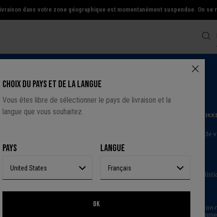
a livraison dans votre zone géographique est momentanément suspendue. On se re
CHOIX DU PAYS ET DE LA LANGUE
Vous êtes libre de sélectionner le pays de livraison et la
langue que vous souhaitez.
ONE STEP FERME SES PORTES :
L'ESPRIT DE LA MARQUE CONTINUE AVEC IKK
Le site One Step ferme définitivement ses portes.
Mais l'esprit,
nergie créative et l'attitude singulière
qui ont défini la marque continuent de v
à travers
un nouveau regard et les collections femme IKKS.
PAYS
LANGUE
ONE STEP : UNE HISTOIRE CRÉATIVE
QUI SE PROLONGE CHEZ IKKS
United States
Français
 saisons, One Step a joué un rôle essentiel
dans l'évolution du langage stylisti
en apportant une vision contemporaine,
expérimentale et libre.
Les codes, l'énergie et l'esprit de One Step
ne disparaissent pas :
OK
inscrivent désormais
dans une expression plus unifiée d'IKKS.
Cette évolution r
notre volonté de renforcer
la cohérence créative des collections pour femme