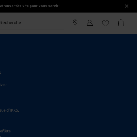
trouve très vite pour vous servir !
S
ivre
que d'IKKS,
eflète
.