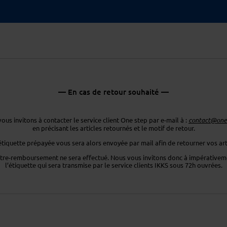
— En cas de retour souhaité —
ous invitons à contacter le service client One step par e-mail à :
contact@ones
en précisant les articles retournés
et le motif de retour.
étiquette prépayée vous sera
alors envoyée par mail afin de retourner
vos art
tre-remboursement ne sera effectué. Nous vous invitons donc
à impérativeme
l’étiquette
qui sera transmise par le service clients
IKKS sous 72h ouvrées.