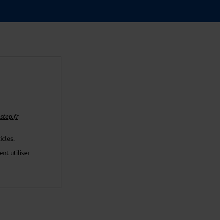
tep.fr
icles.
nt utiliser