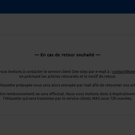
— En cas de retour souhaité —
ous invitons à contacter le service client One step par e-mail à :
contact@ones
en précisant les articles retournés
et le motif de retour.
étiquette prépayée vous sera
alors envoyée par mail afin de retourner
vos art
tre-remboursement ne sera effectué. Nous vous invitons donc
à impérativeme
l’étiquette
qui sera transmise par le service clients
IKKS sous 72h ouvrées.