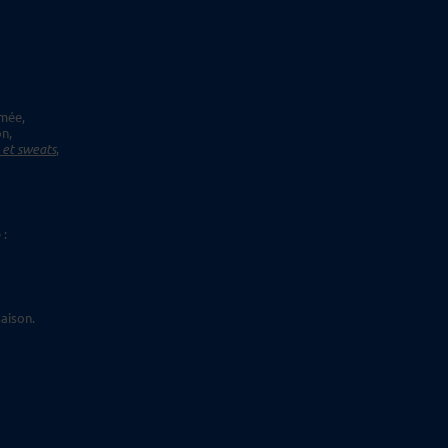
imée,
on,
s et sweats
,
 :
aison.