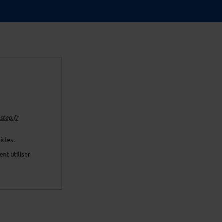
tep.fr
icles.
nt utiliser