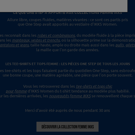
CE QUE ONE STEP A APPORTÉ
AUX COLLECTIONS FEMME IKKS
Allure libre, coupes fluides, matières vivantes :
ce sont ces partis pris
que One Step avait apportés
au vestiaire d'IKKS Women.
es reconnaît dans les
robes et combinaisons
,
du modèle fluide à la pièce impr
ans les
manteaux, vestes et trenchs
, où la silhouette prime sur la démonstrati
antalons et jeans
, taille haute, ample ou droite mais aussi dans les
pulls, gilet
la maille que l'on garde des années.
LES TEE-SHIRTS ET TOPS FEMME : LES PIÈCES ONE STEP
DE TOUS LES JOURS
es tee-shirts et les tops faisaient
partie du quotidien One Step, sans esbroufe
une bonne coupe, une matière agréable, une pièce
que l'on porte souvent.
Vous les retrouverez dans les
tee-shirts et tops chic
pour femme
d'IKKS Women du t-shirt tendance
au modèle plus habillé.
ur les dernières
arrivées, les
nouveautés femme IKKS
se renouvellent chaque s
Merci d’avoir été auprès de nous pendant 30 ans
DÉCOUVRIR LA COLLECTION FEMME IKKS