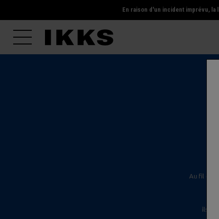
En raison d'un incident imprévu, l
l'é
Au fil des
ils s'