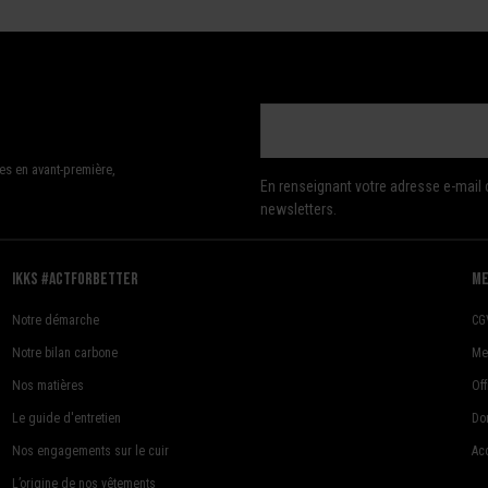
es en avant-première,
En renseignant votre adresse e-mail 
newsletters.
Ikks #actforbetter
me
Notre démarche
CG
Notre bilan carbone
Me
Nos matières
Of
Le guide d'entretien
Do
Nos engagements sur le cuir
Acc
L’origine de nos vêtements