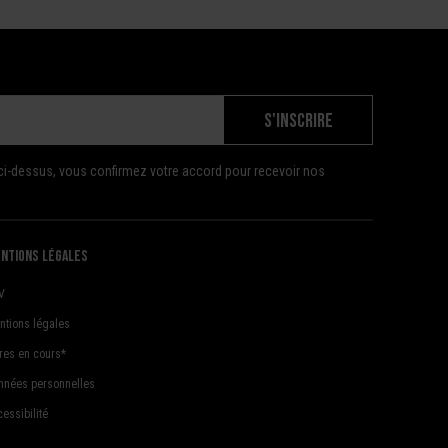
S'INSCRIRE
ci-dessus, vous confirmez votre accord pour recevoir nos
ntions légales
V
ntions légales
fres en cours*
nnées personnelles
essibilité