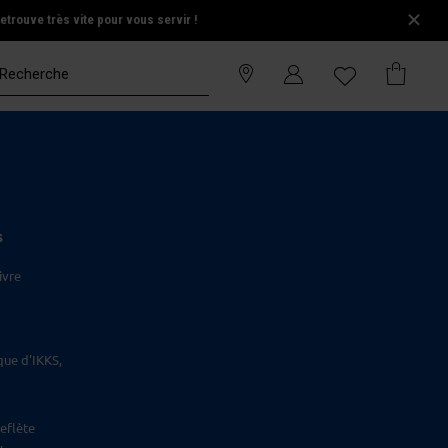
trouve très vite pour vous servir !
S
ivre
que d'IKKS,
eflète
.