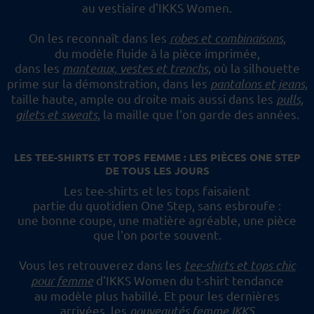
au vestiaire d'IKKS Women.
On les reconnaît dans les
robes et combinaisons
,
du modèle fluide à la pièce imprimée,
dans les
manteaux, vestes et trenchs
, où la silhouette
prime sur la démonstration,
dans les
pantalons et jeans
,
taille haute, ample ou droite mais aussi dans les
pulls,
gilets et sweats
,
la maille que l'on garde des années.
LES TEE-SHIRTS ET TOPS FEMME : LES PIÈCES ONE STEP
DE TOUS LES JOURS
Les tee-shirts et les tops faisaient
partie du quotidien One Step, sans esbroufe :
une bonne coupe, une matière agréable, une pièce
que l'on porte souvent.
Vous les retrouverez dans les
tee-shirts et tops chic
pour femme
d'IKKS Women du t-shirt tendance
au modèle plus habillé.
Et pour les dernières
arrivées, les
nouveautés femme IKKS