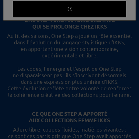
un nouveau regard et les collections femme IKKS.
OK
ONE STEP : UNE HISTOIRE CRÉATIVE
QUI SE PROLONGE CHEZ IKKS
Au fil des saisons, One Step a joué un rôle essentiel
dans l'évolution du langage stylistique d'IKKS,
en apportant une vision contemporaine,
expérimentale et libre.
Les codes, l'énergie et l'esprit de One Step
ne disparaissent pas :
ils s'inscrivent désormais
dans une expression plus unifiée d'IKKS.
Cette évolution reflète
notre volonté de renforcer
la cohérence créative des collections pour femme.
CE QUE ONE STEP A APPORTÉ
AUX COLLECTIONS FEMME IKKS
Allure libre, coupes fluides, matières vivantes :
ce sont ces partis pris
que One Step avait apportés