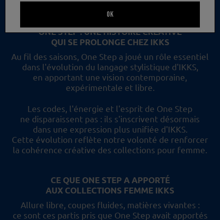
un nouveau regard et les collections femme IKKS.
OK
ONE STEP : UNE HISTOIRE CRÉATIVE
QUI SE PROLONGE CHEZ IKKS
Au fil des saisons, One Step a joué un rôle essentiel
dans l'évolution du langage stylistique d'IKKS,
en apportant une vision contemporaine,
expérimentale et libre.
Les codes, l'énergie et l'esprit de One Step
ne disparaissent pas :
ils s'inscrivent désormais
dans une expression plus unifiée d'IKKS.
Cette évolution reflète
notre volonté de renforcer
la cohérence créative des collections pour femme.
CE QUE ONE STEP A APPORTÉ
AUX COLLECTIONS FEMME IKKS
Allure libre, coupes fluides, matières vivantes :
ce sont ces partis pris
que One Step avait apportés