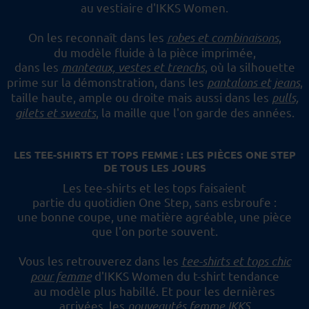
au vestiaire d'IKKS Women.
On les reconnaît dans les
robes et combinaisons
,
du modèle fluide à la pièce imprimée,
dans les
manteaux, vestes et trenchs
, où la silhouette
prime sur la démonstration,
dans les
pantalons et jeans
,
taille haute, ample ou droite mais aussi dans les
pulls,
gilets et sweats
,
la maille que l'on garde des années.
LES TEE-SHIRTS ET TOPS FEMME : LES PIÈCES ONE STEP
DE TOUS LES JOURS
Les tee-shirts et les tops faisaient
partie du quotidien One Step, sans esbroufe :
une bonne coupe, une matière agréable, une pièce
que l'on porte souvent.
Vous les retrouverez dans les
tee-shirts et tops chic
pour femme
d'IKKS Women du t-shirt tendance
au modèle plus habillé.
Et pour les dernières
arrivées, les
nouveautés femme IKKS