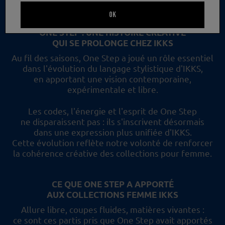
un nouveau regard et les collections femme IKKS.
OK
ONE STEP : UNE HISTOIRE CRÉATIVE
QUI SE PROLONGE CHEZ IKKS
Au fil des saisons, One Step a joué un rôle essentiel
dans l'évolution du langage stylistique d'IKKS,
en apportant une vision contemporaine,
expérimentale et libre.
Les codes, l'énergie et l'esprit de One Step
ne disparaissent pas :
ils s'inscrivent désormais
dans une expression plus unifiée d'IKKS.
Cette évolution reflète
notre volonté de renforcer
la cohérence créative des collections pour femme.
CE QUE ONE STEP A APPORTÉ
AUX COLLECTIONS FEMME IKKS
Allure libre, coupes fluides, matières vivantes :
ce sont ces partis pris
que One Step avait apportés