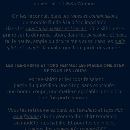
au vestiaire d'IKKS Women.
On les reconnaît dans les
robes et combinaisons
,
du modèle fluide à la pièce imprimée,
dans les
manteaux, vestes et trenchs
, où la silhouette
prime sur la démonstration,
dans les
pantalons et jeans
,
taille haute, ample ou droite mais aussi dans les
pulls,
gilets et sweats
,
la maille que l'on garde des années.
LES TEE-SHIRTS ET TOPS FEMME : LES PIÈCES ONE STEP
DE TOUS LES JOURS
Les tee-shirts et les tops faisaient
partie du quotidien One Step, sans esbroufe :
une bonne coupe, une matière agréable, une pièce
que l'on porte souvent.
Vous les retrouverez dans les
tee-shirts et tops chic
pour femme
d'IKKS Women du t-shirt tendance
au modèle plus habillé.
Et pour les dernières
arrivées, les
nouveautés femme IKKS