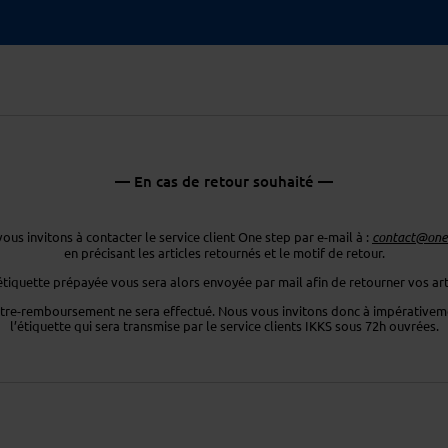
— En cas de retour souhaité —
ous invitons à contacter le service client One step par e-mail à :
contact@ones
en précisant les articles retournés
et le motif de retour.
étiquette prépayée vous sera
alors envoyée par mail afin de retourner
vos art
tre-remboursement ne sera effectué. Nous vous invitons donc
à impérativeme
l’étiquette
qui sera transmise par le service clients
IKKS sous 72h ouvrées.