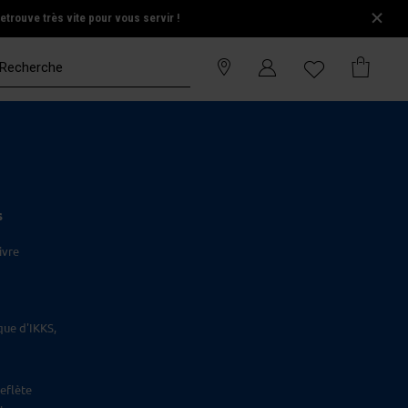
trouve très vite pour vous servir !
S
ivre
que d'IKKS,
eflète
.