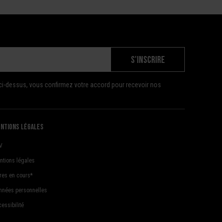
S'INSCRIRE
ci-dessus, vous confirmez votre accord pour recevoir nos
ntions légales
V
ntions légales
fres en cours*
nnées personnelles
essibilité