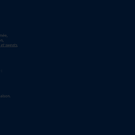
imée,
on,
s et sweats
,
 :
aison.