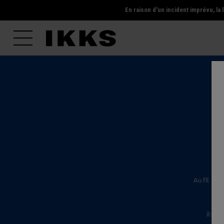
En raison d'un incident imprévu, l
l'é
Au fil des
ils s'