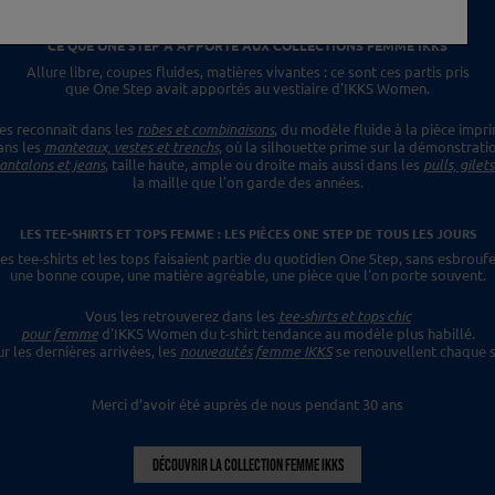
CE QUE ONE STEP A APPORTÉ
AUX COLLECTIONS FEMME IKKS
Allure libre, coupes fluides, matières vivantes :
ce sont ces partis pris
que One Step avait apportés
au vestiaire d'IKKS Women.
es reconnaît dans les
robes et combinaisons
,
du modèle fluide à la pièce impr
ans les
manteaux, vestes et trenchs
, où la silhouette prime sur la démonstrati
antalons et jeans
, taille haute, ample ou droite mais aussi dans les
pulls, gilet
la maille que l'on garde des années.
LES TEE-SHIRTS ET TOPS FEMME : LES PIÈCES ONE STEP
DE TOUS LES JOURS
es tee-shirts et les tops faisaient
partie du quotidien One Step, sans esbroufe
une bonne coupe, une matière agréable, une pièce
que l'on porte souvent.
Vous les retrouverez dans les
tee-shirts et tops chic
pour femme
d'IKKS Women du t-shirt tendance
au modèle plus habillé.
ur les dernières
arrivées, les
nouveautés femme IKKS
se renouvellent chaque s
Merci d’avoir été auprès de nous pendant 30 ans
DÉCOUVRIR LA COLLECTION FEMME IKKS