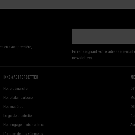
es en avant-première,
En renseignant votre adresse e-mail 
newsletters.
Ikks #actforbetter
me
Notre démarche
CG
Notre bilan carbone
Me
Nos matières
Of
Le guide d'entretien
Do
Nos engagements sur le cuir
Acc
L’origine de nos vêtements