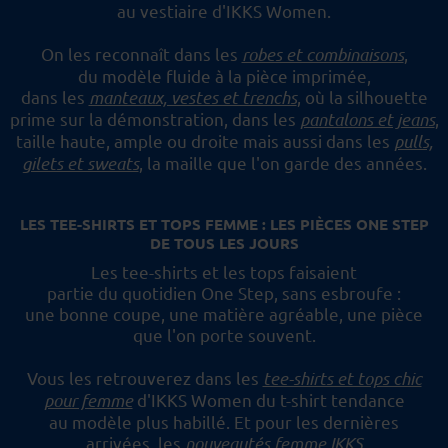
au vestiaire d'IKKS Women.
On les reconnaît dans les
robes et combinaisons
,
du modèle fluide à la pièce imprimée,
dans les
manteaux, vestes et trenchs
, où la silhouette
prime sur la démonstration,
dans les
pantalons et jeans
,
taille haute, ample ou droite mais aussi dans les
pulls,
gilets et sweats
,
la maille que l'on garde des années.
LES TEE-SHIRTS ET TOPS FEMME : LES PIÈCES ONE STEP
DE TOUS LES JOURS
Les tee-shirts et les tops faisaient
partie du quotidien One Step, sans esbroufe :
une bonne coupe, une matière agréable, une pièce
que l'on porte souvent.
Vous les retrouverez dans les
tee-shirts et tops chic
pour femme
d'IKKS Women du t-shirt tendance
au modèle plus habillé.
Et pour les dernières
arrivées, les
nouveautés femme IKKS