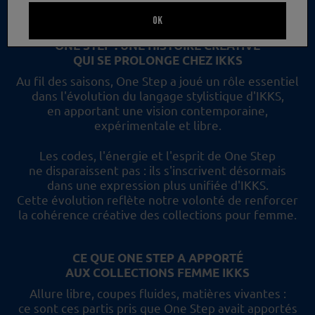
un nouveau regard et les collections femme IKKS.
OK
ONE STEP : UNE HISTOIRE CRÉATIVE
QUI SE PROLONGE CHEZ IKKS
Au fil des saisons, One Step a joué un rôle essentiel
dans l'évolution du langage stylistique d'IKKS,
en apportant une vision contemporaine,
expérimentale et libre.
Les codes, l'énergie et l'esprit de One Step
ne disparaissent pas :
ils s'inscrivent désormais
dans une expression plus unifiée d'IKKS.
Cette évolution reflète
notre volonté de renforcer
la cohérence créative des collections pour femme.
CE QUE ONE STEP A APPORTÉ
AUX COLLECTIONS FEMME IKKS
Allure libre, coupes fluides, matières vivantes :
ce sont ces partis pris
que One Step avait apportés