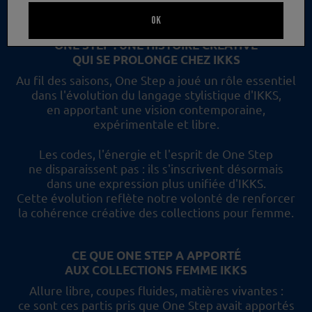
un nouveau regard et les collections femme IKKS.
OK
ONE STEP : UNE HISTOIRE CRÉATIVE
QUI SE PROLONGE CHEZ IKKS
Au fil des saisons, One Step a joué un rôle essentiel
dans l'évolution du langage stylistique d'IKKS,
en apportant une vision contemporaine,
expérimentale et libre.
Les codes, l'énergie et l'esprit de One Step
ne disparaissent pas :
ils s'inscrivent désormais
dans une expression plus unifiée d'IKKS.
Cette évolution reflète
notre volonté de renforcer
la cohérence créative des collections pour femme.
CE QUE ONE STEP A APPORTÉ
AUX COLLECTIONS FEMME IKKS
Allure libre, coupes fluides, matières vivantes :
ce sont ces partis pris
que One Step avait apportés