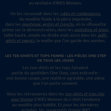
au vestiaire d'IKKS Women.
On les reconnaît dans les
robes et combinaisons
,
du modèle fluide à la pièce imprimée,
dans les
manteaux, vestes et trenchs
, où la silhouette
prime sur la démonstration,
dans les
pantalons et jeans
,
taille haute, ample ou droite mais aussi dans les
pulls,
gilets et sweats
,
la maille que l'on garde des années.
LES TEE-SHIRTS ET TOPS FEMME : LES PIÈCES ONE STEP
DE TOUS LES JOURS
Les tee-shirts et les tops faisaient
partie du quotidien One Step, sans esbroufe :
une bonne coupe, une matière agréable, une pièce
que l'on porte souvent.
Vous les retrouverez dans les
tee-shirts et tops chic
pour femme
d'IKKS Women du t-shirt tendance
au modèle plus habillé.
Et pour les dernières
arrivées, les
nouveautés femme IKKS