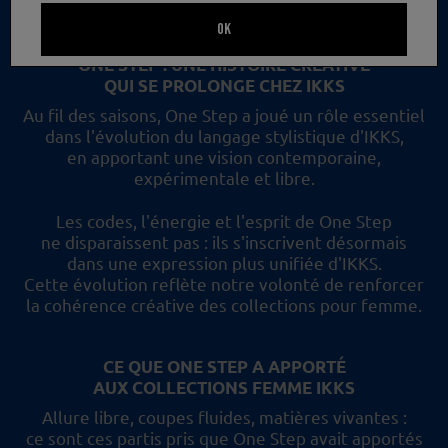
un nouveau regard et les collections femme IKKS.
OK
ONE STEP : UNE HISTOIRE CRÉATIVE
QUI SE PROLONGE CHEZ IKKS
Au fil des saisons, One Step a joué un rôle essentiel
dans l'évolution du langage stylistique d'IKKS,
en apportant une vision contemporaine,
expérimentale et libre.
Les codes, l'énergie et l'esprit de One Step
ne disparaissent pas :
ils s'inscrivent désormais
dans une expression plus unifiée d'IKKS.
Cette évolution reflète
notre volonté de renforcer
la cohérence créative des collections pour femme.
CE QUE ONE STEP A APPORTÉ
AUX COLLECTIONS FEMME IKKS
Allure libre, coupes fluides, matières vivantes :
ce sont ces partis pris
que One Step avait apportés