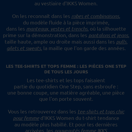
au vestiaire d'IKKS Women.
On les reconnaît dans les
robes et combinaisons
,
du modèle fluide à la pièce imprimée,
dans les
manteaux, vestes et trenchs
, où la silhouette
prime sur la démonstration,
dans les
pantalons et jeans
,
taille haute, ample ou droite mais aussi dans les
pulls,
gilets et sweats
,
la maille que l'on garde des années.
LES TEE-SHIRTS ET TOPS FEMME : LES PIÈCES ONE STEP
DE TOUS LES JOURS
Les tee-shirts et les tops faisaient
partie du quotidien One Step, sans esbroufe :
une bonne coupe, une matière agréable, une pièce
que l'on porte souvent.
Vous les retrouverez dans les
tee-shirts et tops chic
pour femme
d'IKKS Women du t-shirt tendance
au modèle plus habillé.
Et pour les dernières
arrivées, les
nouveautés femme IKKS