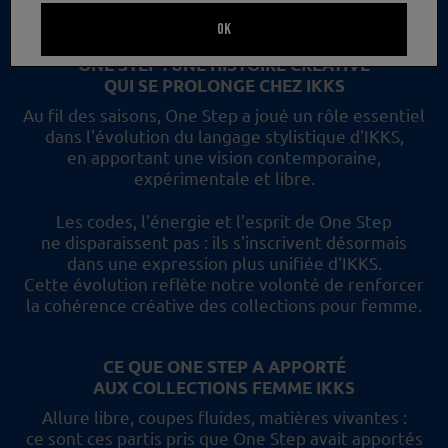
un nouveau regard et les collections femme IKKS.
OK
ONE STEP : UNE HISTOIRE CRÉATIVE
QUI SE PROLONGE CHEZ IKKS
Au fil des saisons, One Step a joué un rôle essentiel
dans l'évolution du langage stylistique d'IKKS,
en apportant une vision contemporaine,
expérimentale et libre.
Les codes, l'énergie et l'esprit de One Step
ne disparaissent pas :
ils s'inscrivent désormais
dans une expression plus unifiée d'IKKS.
Cette évolution reflète
notre volonté de renforcer
la cohérence créative des collections pour femme.
CE QUE ONE STEP A APPORTÉ
AUX COLLECTIONS FEMME IKKS
Allure libre, coupes fluides, matières vivantes :
ce sont ces partis pris
que One Step avait apportés