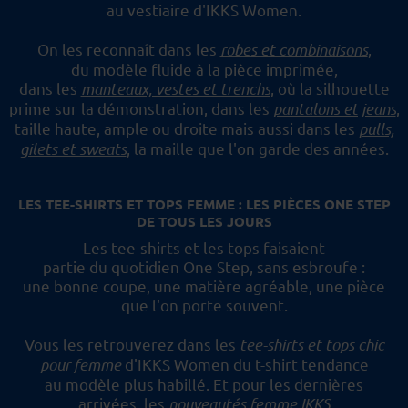
au vestiaire d'IKKS Women.
On les reconnaît dans les
robes et combinaisons
,
du modèle fluide à la pièce imprimée,
dans les
manteaux, vestes et trenchs
, où la silhouette
prime sur la démonstration,
dans les
pantalons et jeans
,
taille haute, ample ou droite mais aussi dans les
pulls,
gilets et sweats
,
la maille que l'on garde des années.
LES TEE-SHIRTS ET TOPS FEMME : LES PIÈCES ONE STEP
DE TOUS LES JOURS
Les tee-shirts et les tops faisaient
partie du quotidien One Step, sans esbroufe :
une bonne coupe, une matière agréable, une pièce
que l'on porte souvent.
Vous les retrouverez dans les
tee-shirts et tops chic
pour femme
d'IKKS Women du t-shirt tendance
au modèle plus habillé.
Et pour les dernières
arrivées, les
nouveautés femme IKKS