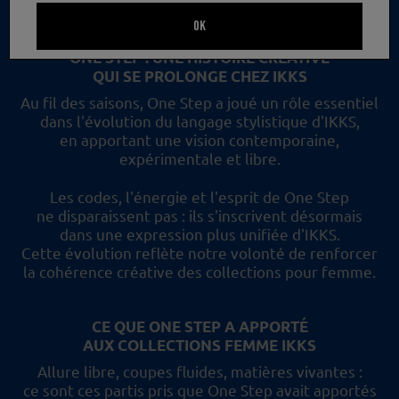
un nouveau regard et les collections femme IKKS.
OK
ONE STEP : UNE HISTOIRE CRÉATIVE
QUI SE PROLONGE CHEZ IKKS
Au fil des saisons, One Step a joué un rôle essentiel
dans l'évolution du langage stylistique d'IKKS,
en apportant une vision contemporaine,
expérimentale et libre.
Les codes, l'énergie et l'esprit de One Step
ne disparaissent pas :
ils s'inscrivent désormais
dans une expression plus unifiée d'IKKS.
Cette évolution reflète
notre volonté de renforcer
la cohérence créative des collections pour femme.
CE QUE ONE STEP A APPORTÉ
AUX COLLECTIONS FEMME IKKS
Allure libre, coupes fluides, matières vivantes :
ce sont ces partis pris
que One Step avait apportés