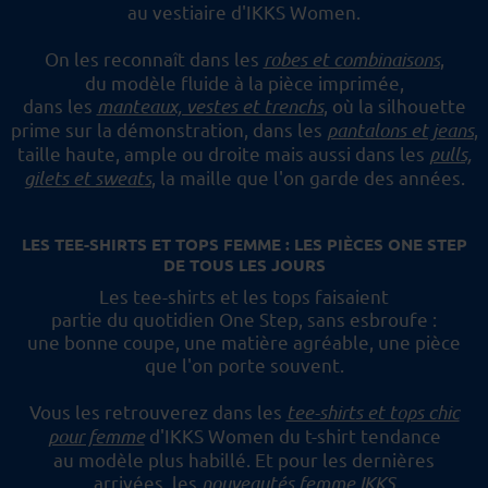
au vestiaire d'IKKS Women.
On les reconnaît dans les
robes et combinaisons
,
du modèle fluide à la pièce imprimée,
dans les
manteaux, vestes et trenchs
, où la silhouette
prime sur la démonstration,
dans les
pantalons et jeans
,
taille haute, ample ou droite mais aussi dans les
pulls,
gilets et sweats
,
la maille que l'on garde des années.
LES TEE-SHIRTS ET TOPS FEMME : LES PIÈCES ONE STEP
DE TOUS LES JOURS
Les tee-shirts et les tops faisaient
partie du quotidien One Step, sans esbroufe :
une bonne coupe, une matière agréable, une pièce
que l'on porte souvent.
Vous les retrouverez dans les
tee-shirts et tops chic
pour femme
d'IKKS Women du t-shirt tendance
au modèle plus habillé.
Et pour les dernières
arrivées, les
nouveautés femme IKKS