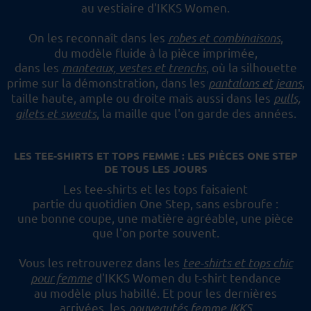
au vestiaire d'IKKS Women.
On les reconnaît dans les
robes et combinaisons
,
du modèle fluide à la pièce imprimée,
dans les
manteaux, vestes et trenchs
, où la silhouette
prime sur la démonstration,
dans les
pantalons et jeans
,
taille haute, ample ou droite mais aussi dans les
pulls,
gilets et sweats
,
la maille que l'on garde des années.
LES TEE-SHIRTS ET TOPS FEMME : LES PIÈCES ONE STEP
DE TOUS LES JOURS
Les tee-shirts et les tops faisaient
partie du quotidien One Step, sans esbroufe :
une bonne coupe, une matière agréable, une pièce
que l'on porte souvent.
Vous les retrouverez dans les
tee-shirts et tops chic
pour femme
d'IKKS Women du t-shirt tendance
au modèle plus habillé.
Et pour les dernières
arrivées, les
nouveautés femme IKKS