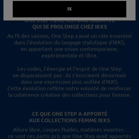
un nouveau regard et les collections femme IKKS.
OK
ONE STEP : UNE HISTOIRE CRÉATIVE
QUI SE PROLONGE CHEZ IKKS
Au fil des saisons, One Step a joué un rôle essentiel
dans l'évolution du langage stylistique d'IKKS,
en apportant une vision contemporaine,
expérimentale et libre.
Les codes, l'énergie et l'esprit de One Step
ne disparaissent pas :
ils s'inscrivent désormais
dans une expression plus unifiée d'IKKS.
Cette évolution reflète
notre volonté de renforcer
la cohérence créative des collections pour femme.
CE QUE ONE STEP A APPORTÉ
AUX COLLECTIONS FEMME IKKS
Allure libre, coupes fluides, matières vivantes :
ce sont ces partis pris
que One Step avait apportés