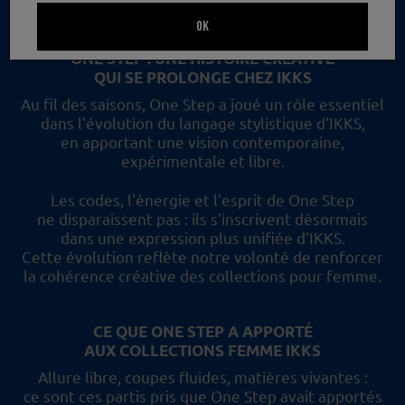
un nouveau regard et les collections femme IKKS.
OK
ONE STEP : UNE HISTOIRE CRÉATIVE
QUI SE PROLONGE CHEZ IKKS
Au fil des saisons, One Step a joué un rôle essentiel
dans l'évolution du langage stylistique d'IKKS,
en apportant une vision contemporaine,
expérimentale et libre.
Les codes, l'énergie et l'esprit de One Step
ne disparaissent pas :
ils s'inscrivent désormais
dans une expression plus unifiée d'IKKS.
Cette évolution reflète
notre volonté de renforcer
la cohérence créative des collections pour femme.
CE QUE ONE STEP A APPORTÉ
AUX COLLECTIONS FEMME IKKS
Allure libre, coupes fluides, matières vivantes :
ce sont ces partis pris
que One Step avait apportés