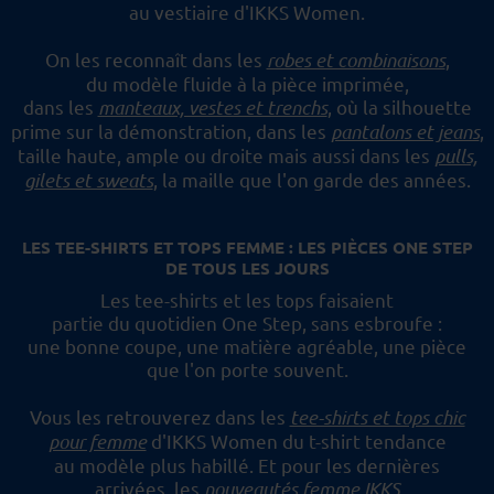
au vestiaire d'IKKS Women.
On les reconnaît dans les
robes et combinaisons
,
du modèle fluide à la pièce imprimée,
dans les
manteaux, vestes et trenchs
, où la silhouette
prime sur la démonstration,
dans les
pantalons et jeans
,
taille haute, ample ou droite mais aussi dans les
pulls,
gilets et sweats
,
la maille que l'on garde des années.
LES TEE-SHIRTS ET TOPS FEMME : LES PIÈCES ONE STEP
DE TOUS LES JOURS
Les tee-shirts et les tops faisaient
partie du quotidien One Step, sans esbroufe :
une bonne coupe, une matière agréable, une pièce
que l'on porte souvent.
Vous les retrouverez dans les
tee-shirts et tops chic
pour femme
d'IKKS Women du t-shirt tendance
au modèle plus habillé.
Et pour les dernières
arrivées, les
nouveautés femme IKKS