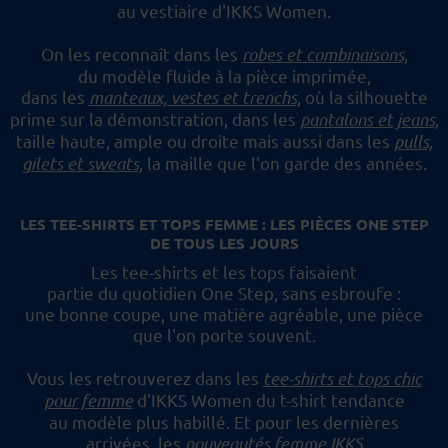
au vestiaire d'IKKS Women.
On les reconnaît dans les
robes et combinaisons
,
du modèle fluide à la pièce imprimée,
dans les
manteaux, vestes et trenchs
, où la silhouette
prime sur la démonstration,
dans les
pantalons et jeans
,
taille haute, ample ou droite mais aussi dans les
pulls,
gilets et sweats
,
la maille que l'on garde des années.
LES TEE-SHIRTS ET TOPS FEMME : LES PIÈCES ONE STEP
DE TOUS LES JOURS
Les tee-shirts et les tops faisaient
partie du quotidien One Step, sans esbroufe :
une bonne coupe, une matière agréable, une pièce
que l'on porte souvent.
Vous les retrouverez dans les
tee-shirts et tops chic
pour femme
d'IKKS Women du t-shirt tendance
au modèle plus habillé.
Et pour les dernières
arrivées, les
nouveautés femme IKKS