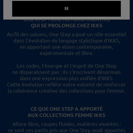
un nouveau regard et les collections femme IKKS.
OK
ONE STEP : UNE HISTOIRE CRÉATIVE
QUI SE PROLONGE CHEZ IKKS
Au fil des saisons, One Step a joué un rôle essentiel
dans l'évolution du langage stylistique d'IKKS,
en apportant une vision contemporaine,
expérimentale et libre.
Les codes, l'énergie et l'esprit de One Step
ne disparaissent pas :
ils s'inscrivent désormais
dans une expression plus unifiée d'IKKS.
Cette évolution reflète
notre volonté de renforcer
la cohérence créative des collections pour femme.
CE QUE ONE STEP A APPORTÉ
AUX COLLECTIONS FEMME IKKS
Allure libre, coupes fluides, matières vivantes :
ce sont ces partis pris
que One Step avait apportés