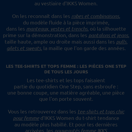
au vestiaire d'IKKS Women.
On les reconnaît dans les
robes et combinaisons
,
du modèle fluide à la pièce imprimée,
dans les
manteaux, vestes et trenchs
, où la silhouette
prime sur la démonstration,
dans les
pantalons et jeans
,
taille haute, ample ou droite mais aussi dans les
pulls,
gilets et sweats
,
la maille que l'on garde des années.
LES TEE-SHIRTS ET TOPS FEMME : LES PIÈCES ONE STEP
DE TOUS LES JOURS
Les tee-shirts et les tops faisaient
partie du quotidien One Step, sans esbroufe :
une bonne coupe, une matière agréable, une pièce
que l'on porte souvent.
Vous les retrouverez dans les
tee-shirts et tops chic
pour femme
d'IKKS Women du t-shirt tendance
au modèle plus habillé.
Et pour les dernières
arrivées, les
nouveautés femme IKKS