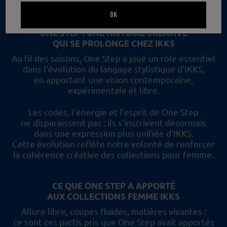
un nouveau regard et les collections femme IKKS.
OK
ONE STEP : UNE HISTOIRE CRÉATIVE
QUI SE PROLONGE CHEZ IKKS
Au fil des saisons, One Step a joué un rôle essentiel
dans l'évolution du langage stylistique d'IKKS,
en apportant une vision contemporaine,
expérimentale et libre.
Les codes, l'énergie et l'esprit de One Step
ne disparaissent pas :
ils s'inscrivent désormais
dans une expression plus unifiée d'IKKS.
Cette évolution reflète
notre volonté de renforcer
la cohérence créative des collections pour femme.
CE QUE ONE STEP A APPORTÉ
AUX COLLECTIONS FEMME IKKS
Allure libre, coupes fluides, matières vivantes :
ce sont ces partis pris
que One Step avait apportés