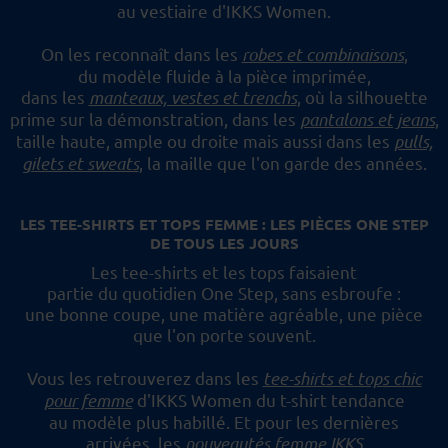
au vestiaire d'IKKS Women.
On les reconnaît dans les
robes et combinaisons
,
du modèle fluide à la pièce imprimée,
dans les
manteaux, vestes et trenchs
, où la silhouette
prime sur la démonstration,
dans les
pantalons et jeans
,
taille haute, ample ou droite mais aussi dans les
pulls,
gilets et sweats
,
la maille que l'on garde des années.
LES TEE-SHIRTS ET TOPS FEMME : LES PIÈCES ONE STEP
DE TOUS LES JOURS
Les tee-shirts et les tops faisaient
partie du quotidien One Step, sans esbroufe :
une bonne coupe, une matière agréable, une pièce
que l'on porte souvent.
Vous les retrouverez dans les
tee-shirts et tops chic
pour femme
d'IKKS Women du t-shirt tendance
au modèle plus habillé.
Et pour les dernières
arrivées, les
nouveautés femme IKKS