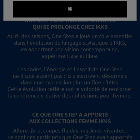
un nouveau regard et les collections femme IKKS.
OK
ONE STEP : UNE HISTOIRE CRÉATIVE
QUI SE PROLONGE CHEZ IKKS
Au fil des saisons, One Step a joué un rôle essentiel
dans l'évolution du langage stylistique d'IKKS,
en apportant une vision contemporaine,
expérimentale et libre.
Les codes, l'énergie et l'esprit de One Step
ne disparaissent pas :
ils s'inscrivent désormais
dans une expression plus unifiée d'IKKS.
Cette évolution reflète
notre volonté de renforcer
la cohérence créative des collections pour femme.
CE QUE ONE STEP A APPORTÉ
AUX COLLECTIONS FEMME IKKS
Allure libre, coupes fluides, matières vivantes :
ce sont ces partis pris
que One Step avait apportés