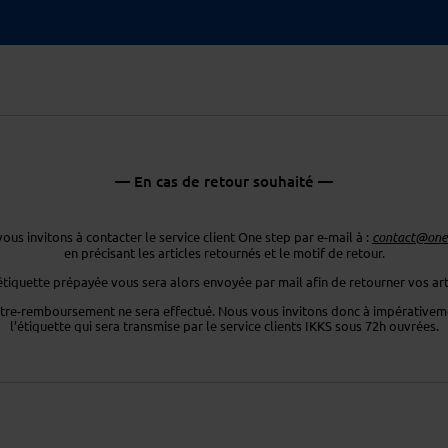
— En cas de retour souhaité —
ous invitons à contacter le service client One step par e-mail à :
contact@ones
en précisant les articles retournés
et le motif de retour.
étiquette prépayée vous sera
alors envoyée par mail afin de retourner
vos art
tre-remboursement ne sera effectué. Nous vous invitons donc
à impérativeme
l’étiquette
qui sera transmise par le service clients
IKKS sous 72h ouvrées.