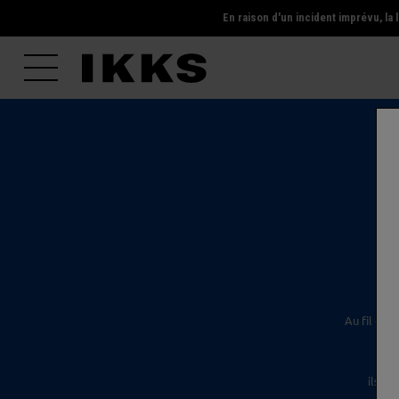
En raison d'un incident imprévu, l
l'é
Au fil des
ils s'