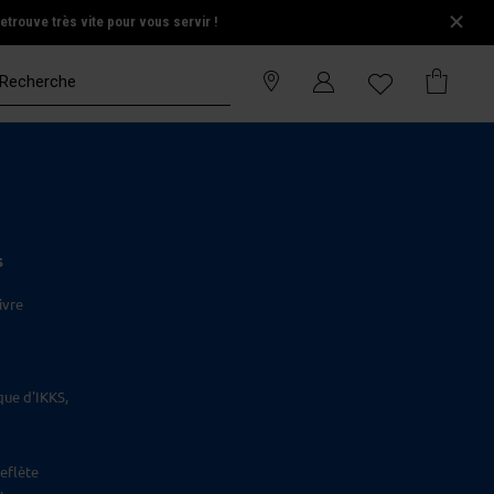
trouve très vite pour vous servir !
S
ivre
que d'IKKS,
eflète
.