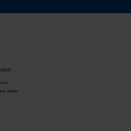
tep.fr
icles.
nt utiliser