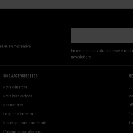
es en avant-première,
En renseignant votre adresse e-mail 
newsletters.
Ikks #actforbetter
me
Notre démarche
CG
Notre bilan carbone
Me
Nos matières
Of
Le guide d'entretien
Do
Nos engagements sur le cuir
Acc
L’origine de nos vêtements