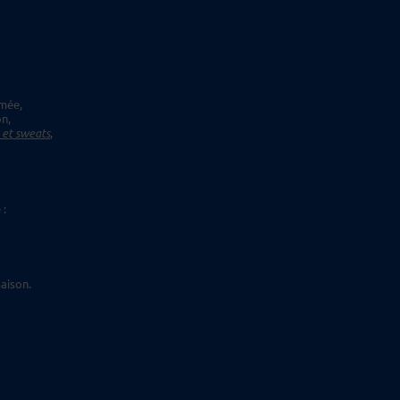
imée,
on,
s et sweats
,
 :
aison.