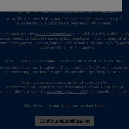
CE QUE ONE STEP A APPORTÉ
AUX COLLECTIONS FEMME IKKS
Allure libre, coupes fluides, matières vivantes :
ce sont ces partis pris
que One Step avait apportés
au vestiaire d'IKKS Women.
es reconnaît dans les
robes et combinaisons
,
du modèle fluide à la pièce impr
ans les
manteaux, vestes et trenchs
, où la silhouette prime sur la démonstrati
antalons et jeans
, taille haute, ample ou droite mais aussi dans les
pulls, gilet
la maille que l'on garde des années.
LES TEE-SHIRTS ET TOPS FEMME : LES PIÈCES ONE STEP
DE TOUS LES JOURS
es tee-shirts et les tops faisaient
partie du quotidien One Step, sans esbroufe
une bonne coupe, une matière agréable, une pièce
que l'on porte souvent.
Vous les retrouverez dans les
tee-shirts et tops chic
pour femme
d'IKKS Women du t-shirt tendance
au modèle plus habillé.
ur les dernières
arrivées, les
nouveautés femme IKKS
se renouvellent chaque s
Merci d’avoir été auprès de nous pendant 30 ans
DÉCOUVRIR LA COLLECTION FEMME IKKS