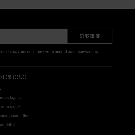
S'INSCRIRE
ci-dessus, vous confirmez votre accord pour recevoir nos
ntions légales
V
ntions légales
fres en cours*
nnées personnelles
essibilité