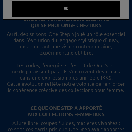
un nouveau regard et les collections femme IKKS.
OK
ONE STEP : UNE HISTOIRE CRÉATIVE
QUI SE PROLONGE CHEZ IKKS
Au fil des saisons, One Step a joué un rôle essentiel
dans l'évolution du langage stylistique d'IKKS,
en apportant une vision contemporaine,
expérimentale et libre.
Les codes, l'énergie et l'esprit de One Step
ne disparaissent pas :
ils s'inscrivent désormais
dans une expression plus unifiée d'IKKS.
Cette évolution reflète
notre volonté de renforcer
la cohérence créative des collections pour femme.
CE QUE ONE STEP A APPORTÉ
AUX COLLECTIONS FEMME IKKS
Allure libre, coupes fluides, matières vivantes :
ce sont ces partis pris
que One Step avait apportés