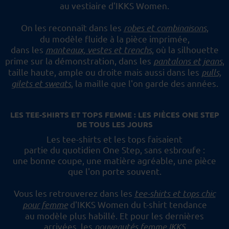
au vestiaire d'IKKS Women.
On les reconnaît dans les
robes et combinaisons
,
du modèle fluide à la pièce imprimée,
dans les
manteaux, vestes et trenchs
, où la silhouette
prime sur la démonstration,
dans les
pantalons et jeans
,
taille haute, ample ou droite mais aussi dans les
pulls,
gilets et sweats
,
la maille que l'on garde des années.
LES TEE-SHIRTS ET TOPS FEMME : LES PIÈCES ONE STEP
DE TOUS LES JOURS
Les tee-shirts et les tops faisaient
partie du quotidien One Step, sans esbroufe :
une bonne coupe, une matière agréable, une pièce
que l'on porte souvent.
Vous les retrouverez dans les
tee-shirts et tops chic
pour femme
d'IKKS Women du t-shirt tendance
au modèle plus habillé.
Et pour les dernières
arrivées, les
nouveautés femme IKKS