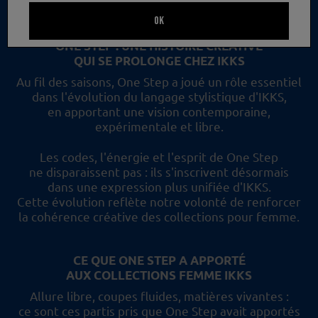
un nouveau regard et les collections femme IKKS.
OK
ONE STEP : UNE HISTOIRE CRÉATIVE
QUI SE PROLONGE CHEZ IKKS
Au fil des saisons, One Step a joué un rôle essentiel
dans l'évolution du langage stylistique d'IKKS,
en apportant une vision contemporaine,
expérimentale et libre.
Les codes, l'énergie et l'esprit de One Step
ne disparaissent pas :
ils s'inscrivent désormais
dans une expression plus unifiée d'IKKS.
Cette évolution reflète
notre volonté de renforcer
la cohérence créative des collections pour femme.
CE QUE ONE STEP A APPORTÉ
AUX COLLECTIONS FEMME IKKS
Allure libre, coupes fluides, matières vivantes :
ce sont ces partis pris
que One Step avait apportés