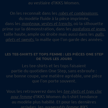
au vestiaire d'IKKS Women.
On les reconnaît dans les
robes et combinaisons
,
du modèle fluide à la pièce imprimée,
dans les
manteaux, vestes et trenchs
, où la silhouette
prime sur la démonstration,
dans les
pantalons et jeans
,
taille haute, ample ou droite mais aussi dans les
pulls,
gilets et sweats
,
la maille que l'on garde des années.
LES TEE-SHIRTS ET TOPS FEMME : LES PIÈCES ONE STEP
DE TOUS LES JOURS
Les tee-shirts et les tops faisaient
partie du quotidien One Step, sans esbroufe :
une bonne coupe, une matière agréable, une pièce
que l'on porte souvent.
Vous les retrouverez dans les
tee-shirts et tops chic
pour femme
d'IKKS Women du t-shirt tendance
au modèle plus habillé.
Et pour les dernières
arrivées, les
nouveautés femme IKKS