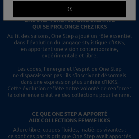
un nouveau regard et les collections femme IKKS.
OK
ONE STEP : UNE HISTOIRE CRÉATIVE
QUI SE PROLONGE CHEZ IKKS
Au fil des saisons, One Step a joué un rôle essentiel
dans l'évolution du langage stylistique d'IKKS,
en apportant une vision contemporaine,
expérimentale et libre.
Les codes, l'énergie et l'esprit de One Step
ne disparaissent pas :
ils s'inscrivent désormais
dans une expression plus unifiée d'IKKS.
Cette évolution reflète
notre volonté de renforcer
la cohérence créative des collections pour femme.
CE QUE ONE STEP A APPORTÉ
AUX COLLECTIONS FEMME IKKS
Allure libre, coupes fluides, matières vivantes :
ce sont ces partis pris
que One Step avait apportés