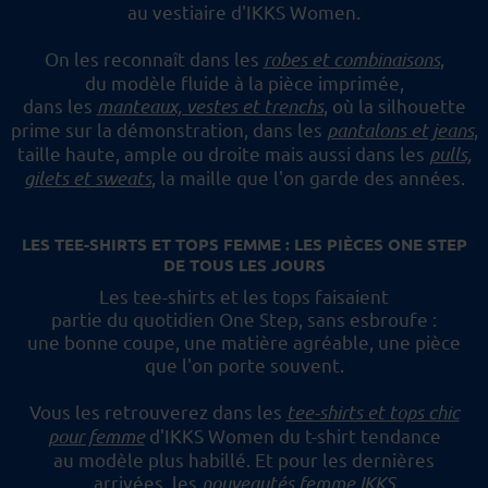
au vestiaire d'IKKS Women.
On les reconnaît dans les
robes et combinaisons
,
du modèle fluide à la pièce imprimée,
dans les
manteaux, vestes et trenchs
, où la silhouette
prime sur la démonstration,
dans les
pantalons et jeans
,
taille haute, ample ou droite mais aussi dans les
pulls,
gilets et sweats
,
la maille que l'on garde des années.
LES TEE-SHIRTS ET TOPS FEMME : LES PIÈCES ONE STEP
DE TOUS LES JOURS
Les tee-shirts et les tops faisaient
partie du quotidien One Step, sans esbroufe :
une bonne coupe, une matière agréable, une pièce
que l'on porte souvent.
Vous les retrouverez dans les
tee-shirts et tops chic
pour femme
d'IKKS Women du t-shirt tendance
au modèle plus habillé.
Et pour les dernières
arrivées, les
nouveautés femme IKKS