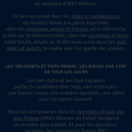
au vestiaire d'IKKS Women.
On les reconnaît dans les
robes et combinaisons
,
du modèle fluide à la pièce imprimée,
dans les
manteaux, vestes et trenchs
, où la silhouette
prime sur la démonstration,
dans les
pantalons et jeans
,
taille haute, ample ou droite mais aussi dans les
pulls,
gilets et sweats
,
la maille que l'on garde des années.
LES TEE-SHIRTS ET TOPS FEMME : LES PIÈCES ONE STEP
DE TOUS LES JOURS
Les tee-shirts et les tops faisaient
partie du quotidien One Step, sans esbroufe :
une bonne coupe, une matière agréable, une pièce
que l'on porte souvent.
Vous les retrouverez dans les
tee-shirts et tops chic
pour femme
d'IKKS Women du t-shirt tendance
au modèle plus habillé.
Et pour les dernières
arrivées, les
nouveautés femme IKKS