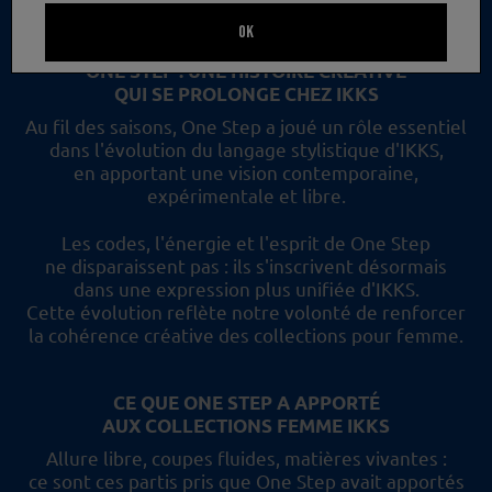
un nouveau regard et les collections femme IKKS.
OK
ONE STEP : UNE HISTOIRE CRÉATIVE
QUI SE PROLONGE CHEZ IKKS
Au fil des saisons, One Step a joué un rôle essentiel
dans l'évolution du langage stylistique d'IKKS,
en apportant une vision contemporaine,
expérimentale et libre.
Les codes, l'énergie et l'esprit de One Step
ne disparaissent pas :
ils s'inscrivent désormais
dans une expression plus unifiée d'IKKS.
Cette évolution reflète
notre volonté de renforcer
la cohérence créative des collections pour femme.
CE QUE ONE STEP A APPORTÉ
AUX COLLECTIONS FEMME IKKS
Allure libre, coupes fluides, matières vivantes :
ce sont ces partis pris
que One Step avait apportés