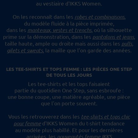
au vestiaire d'IKKS Women.
On les reconnaît dans les
robes et combinaisons
,
du modèle fluide à la pièce imprimée,
dans les
manteaux, vestes et trenchs
, où la silhouette
prime sur la démonstration,
dans les
pantalons et jeans
,
taille haute, ample ou droite mais aussi dans les
pulls,
gilets et sweats
,
la maille que l'on garde des années.
LES TEE-SHIRTS ET TOPS FEMME : LES PIÈCES ONE STEP
DE TOUS LES JOURS
Les tee-shirts et les tops faisaient
partie du quotidien One Step, sans esbroufe :
une bonne coupe, une matière agréable, une pièce
que l'on porte souvent.
Vous les retrouverez dans les
tee-shirts et tops chic
pour femme
d'IKKS Women du t-shirt tendance
au modèle plus habillé.
Et pour les dernières
arrivées, les
nouveautés femme IKKS