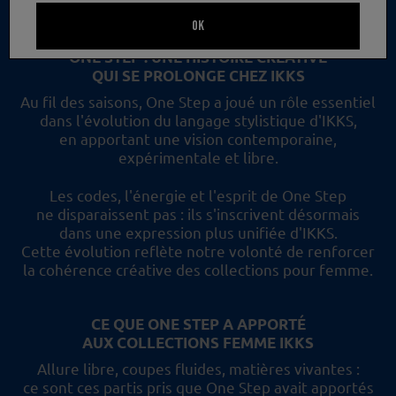
un nouveau regard et les collections femme IKKS.
OK
ONE STEP : UNE HISTOIRE CRÉATIVE
QUI SE PROLONGE CHEZ IKKS
Au fil des saisons, One Step a joué un rôle essentiel
dans l'évolution du langage stylistique d'IKKS,
en apportant une vision contemporaine,
expérimentale et libre.
Les codes, l'énergie et l'esprit de One Step
ne disparaissent pas :
ils s'inscrivent désormais
dans une expression plus unifiée d'IKKS.
Cette évolution reflète
notre volonté de renforcer
la cohérence créative des collections pour femme.
CE QUE ONE STEP A APPORTÉ
AUX COLLECTIONS FEMME IKKS
Allure libre, coupes fluides, matières vivantes :
ce sont ces partis pris
que One Step avait apportés