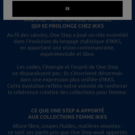
un nouveau regard et les collections femme IKKS.
OK
ONE STEP : UNE HISTOIRE CRÉATIVE
QUI SE PROLONGE CHEZ IKKS
Au fil des saisons, One Step a joué un rôle essentiel
dans l'évolution du langage stylistique d'IKKS,
en apportant une vision contemporaine,
expérimentale et libre.
Les codes, l'énergie et l'esprit de One Step
ne disparaissent pas :
ils s'inscrivent désormais
dans une expression plus unifiée d'IKKS.
Cette évolution reflète
notre volonté de renforcer
la cohérence créative des collections pour femme.
CE QUE ONE STEP A APPORTÉ
AUX COLLECTIONS FEMME IKKS
Allure libre, coupes fluides, matières vivantes :
ce sont ces partis pris
que One Step avait apportés