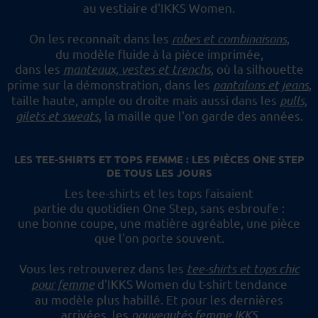
au vestiaire d'IKKS Women.
On les reconnaît dans les
robes et combinaisons
,
du modèle fluide à la pièce imprimée,
dans les
manteaux, vestes et trenchs
, où la silhouette
prime sur la démonstration,
dans les
pantalons et jeans
,
taille haute, ample ou droite mais aussi dans les
pulls,
gilets et sweats
,
la maille que l'on garde des années.
LES TEE-SHIRTS ET TOPS FEMME : LES PIÈCES ONE STEP
DE TOUS LES JOURS
Les tee-shirts et les tops faisaient
partie du quotidien One Step, sans esbroufe :
une bonne coupe, une matière agréable, une pièce
que l'on porte souvent.
Vous les retrouverez dans les
tee-shirts et tops chic
pour femme
d'IKKS Women du t-shirt tendance
au modèle plus habillé.
Et pour les dernières
arrivées, les
nouveautés femme IKKS