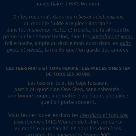
au vestiaire d'IKKS Women.
On les reconnaît dans les
robes et combinaisons
,
du modèle fluide à la pièce imprimée,
dans les
manteaux, vestes et trenchs
, où la silhouette
prime sur la démonstration,
dans les
pantalons et jeans
,
taille haute, ample ou droite mais aussi dans les
pulls,
gilets et sweats
,
la maille que l'on garde des années.
LES TEE-SHIRTS ET TOPS FEMME : LES PIÈCES ONE STEP
DE TOUS LES JOURS
Les tee-shirts et les tops faisaient
partie du quotidien One Step, sans esbroufe :
une bonne coupe, une matière agréable, une pièce
que l'on porte souvent.
Vous les retrouverez dans les
tee-shirts et tops chic
pour femme
d'IKKS Women du t-shirt tendance
au modèle plus habillé.
Et pour les dernières
arrivées, les
nouveautés femme IKKS