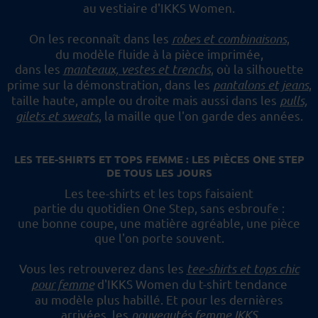
au vestiaire d'IKKS Women.
On les reconnaît dans les
robes et combinaisons
,
du modèle fluide à la pièce imprimée,
dans les
manteaux, vestes et trenchs
, où la silhouette
prime sur la démonstration,
dans les
pantalons et jeans
,
taille haute, ample ou droite mais aussi dans les
pulls,
gilets et sweats
,
la maille que l'on garde des années.
LES TEE-SHIRTS ET TOPS FEMME : LES PIÈCES ONE STEP
DE TOUS LES JOURS
Les tee-shirts et les tops faisaient
partie du quotidien One Step, sans esbroufe :
une bonne coupe, une matière agréable, une pièce
que l'on porte souvent.
Vous les retrouverez dans les
tee-shirts et tops chic
pour femme
d'IKKS Women du t-shirt tendance
au modèle plus habillé.
Et pour les dernières
arrivées, les
nouveautés femme IKKS