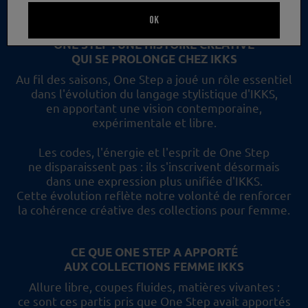
un nouveau regard et les collections femme IKKS.
OK
ONE STEP : UNE HISTOIRE CRÉATIVE
QUI SE PROLONGE CHEZ IKKS
Au fil des saisons, One Step a joué un rôle essentiel
dans l'évolution du langage stylistique d'IKKS,
en apportant une vision contemporaine,
expérimentale et libre.
Les codes, l'énergie et l'esprit de One Step
ne disparaissent pas :
ils s'inscrivent désormais
dans une expression plus unifiée d'IKKS.
Cette évolution reflète
notre volonté de renforcer
la cohérence créative des collections pour femme.
CE QUE ONE STEP A APPORTÉ
AUX COLLECTIONS FEMME IKKS
Allure libre, coupes fluides, matières vivantes :
ce sont ces partis pris
que One Step avait apportés