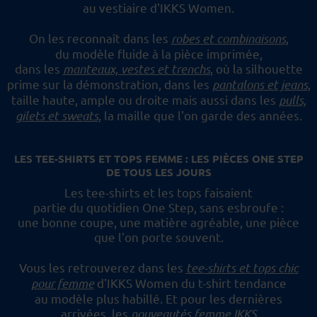
au vestiaire d'IKKS Women.
On les reconnaît dans les
robes et combinaisons
,
du modèle fluide à la pièce imprimée,
dans les
manteaux, vestes et trenchs
, où la silhouette
prime sur la démonstration,
dans les
pantalons et jeans
,
taille haute, ample ou droite mais aussi dans les
pulls,
gilets et sweats
,
la maille que l'on garde des années.
LES TEE-SHIRTS ET TOPS FEMME : LES PIÈCES ONE STEP
DE TOUS LES JOURS
Les tee-shirts et les tops faisaient
partie du quotidien One Step, sans esbroufe :
une bonne coupe, une matière agréable, une pièce
que l'on porte souvent.
Vous les retrouverez dans les
tee-shirts et tops chic
pour femme
d'IKKS Women du t-shirt tendance
au modèle plus habillé.
Et pour les dernières
arrivées, les
nouveautés femme IKKS