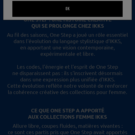
un nouveau regard et les collections femme IKKS.
OK
ONE STEP : UNE HISTOIRE CRÉATIVE
QUI SE PROLONGE CHEZ IKKS
Au fil des saisons, One Step a joué un rôle essentiel
dans l'évolution du langage stylistique d'IKKS,
en apportant une vision contemporaine,
expérimentale et libre.
Les codes, l'énergie et l'esprit de One Step
ne disparaissent pas :
ils s'inscrivent désormais
dans une expression plus unifiée d'IKKS.
Cette évolution reflète
notre volonté de renforcer
la cohérence créative des collections pour femme.
CE QUE ONE STEP A APPORTÉ
AUX COLLECTIONS FEMME IKKS
Allure libre, coupes fluides, matières vivantes :
ce sont ces partis pris
que One Step avait apportés