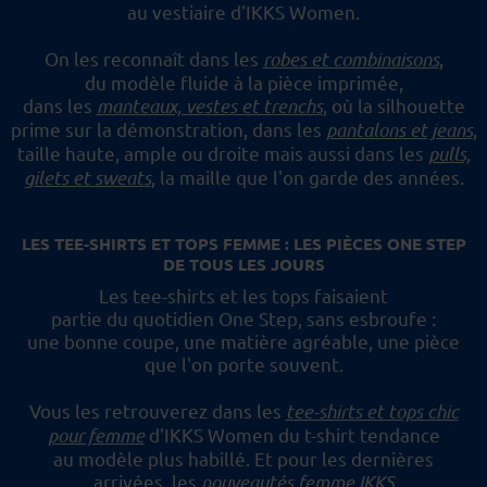
au vestiaire d'IKKS Women.
On les reconnaît dans les
robes et combinaisons
,
du modèle fluide à la pièce imprimée,
dans les
manteaux, vestes et trenchs
, où la silhouette
prime sur la démonstration,
dans les
pantalons et jeans
,
taille haute, ample ou droite mais aussi dans les
pulls,
gilets et sweats
,
la maille que l'on garde des années.
LES TEE-SHIRTS ET TOPS FEMME : LES PIÈCES ONE STEP
DE TOUS LES JOURS
Les tee-shirts et les tops faisaient
partie du quotidien One Step, sans esbroufe :
une bonne coupe, une matière agréable, une pièce
que l'on porte souvent.
Vous les retrouverez dans les
tee-shirts et tops chic
pour femme
d'IKKS Women du t-shirt tendance
au modèle plus habillé.
Et pour les dernières
arrivées, les
nouveautés femme IKKS