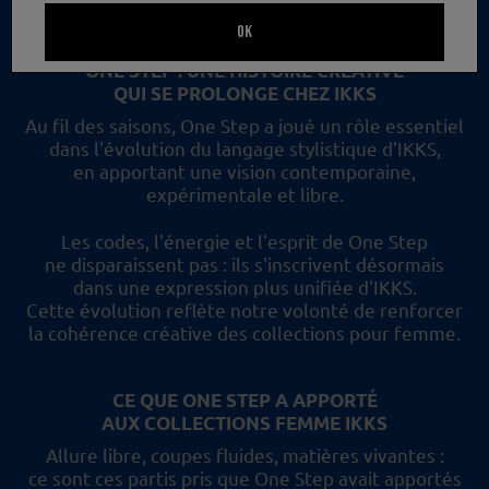
un nouveau regard et les collections femme IKKS.
OK
ONE STEP : UNE HISTOIRE CRÉATIVE
QUI SE PROLONGE CHEZ IKKS
Au fil des saisons, One Step a joué un rôle essentiel
dans l'évolution du langage stylistique d'IKKS,
en apportant une vision contemporaine,
expérimentale et libre.
Les codes, l'énergie et l'esprit de One Step
ne disparaissent pas :
ils s'inscrivent désormais
dans une expression plus unifiée d'IKKS.
Cette évolution reflète
notre volonté de renforcer
la cohérence créative des collections pour femme.
CE QUE ONE STEP A APPORTÉ
AUX COLLECTIONS FEMME IKKS
Allure libre, coupes fluides, matières vivantes :
ce sont ces partis pris
que One Step avait apportés