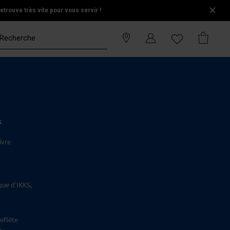
trouve très vite pour vous servir !
S
ivre
que d'IKKS,
eflète
.