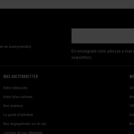
es en avant-première,
En renseignant votre adresse e-mail 
newsletters.
Ikks #actforbetter
me
Notre démarche
CG
Notre bilan carbone
Me
Nos matières
Of
Le guide d'entretien
Do
Nos engagements sur le cuir
Acc
L’origine de nos vêtements