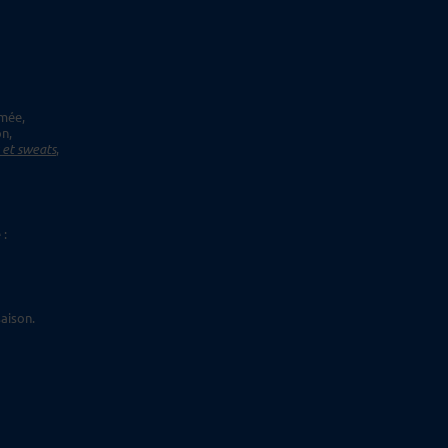
imée,
on,
s et sweats
,
 :
aison.