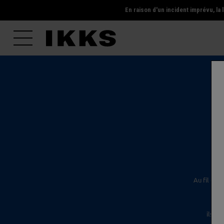
En raison d'un incident imprévu, l
l'é
Au fil des
ils s'