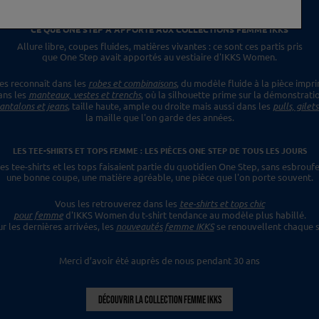
CE QUE ONE STEP A APPORTÉ
AUX COLLECTIONS FEMME IKKS
Allure libre, coupes fluides, matières vivantes :
ce sont ces partis pris
que One Step avait apportés
au vestiaire d'IKKS Women.
es reconnaît dans les
robes et combinaisons
,
du modèle fluide à la pièce impr
ans les
manteaux, vestes et trenchs
, où la silhouette prime sur la démonstrati
antalons et jeans
, taille haute, ample ou droite mais aussi dans les
pulls, gilet
la maille que l'on garde des années.
LES TEE-SHIRTS ET TOPS FEMME : LES PIÈCES ONE STEP
DE TOUS LES JOURS
es tee-shirts et les tops faisaient
partie du quotidien One Step, sans esbroufe
une bonne coupe, une matière agréable, une pièce
que l'on porte souvent.
Vous les retrouverez dans les
tee-shirts et tops chic
pour femme
d'IKKS Women du t-shirt tendance
au modèle plus habillé.
ur les dernières
arrivées, les
nouveautés femme IKKS
se renouvellent chaque s
Merci d’avoir été auprès de nous pendant 30 ans
DÉCOUVRIR LA COLLECTION FEMME IKKS