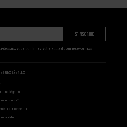
S'INSCRIRE
ci-dessus, vous confirmez votre accord pour recevoir nos
ntions légales
V
ntions légales
fres en cours*
nnées personnelles
essibilité