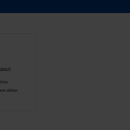
tep.fr
icles.
nt utiliser