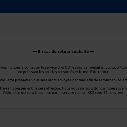
— En cas de retour souhaité —
ous invitons à contacter le service client One step par e-mail à :
contact@ones
en précisant les articles retournés
et le motif de retour.
étiquette prépayée vous sera
alors envoyée par mail afin de retourner
vos art
tre-remboursement ne sera effectué. Nous vous invitons donc
à impérativeme
l’étiquette
qui sera transmise par le service clients
IKKS sous 72h ouvrées.