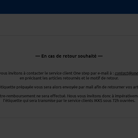
— En cas de retour souhaité —
ous invitons à contacter le service client One step par e-mail à :
contact@ones
en précisant les articles retournés
et le motif de retour.
étiquette prépayée vous sera
alors envoyée par mail afin de retourner
vos art
tre-remboursement ne sera effectué. Nous vous invitons donc
à impérativeme
l’étiquette
qui sera transmise par le service clients
IKKS sous 72h ouvrées.