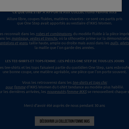
CE QUE ONE STEP A APPORTÉ
AUX COLLECTIONS FEMME IKKS
Allure libre, coupes fluides, matières vivantes :
ce sont ces partis pris
que One Step avait apportés
au vestiaire d'IKKS Women.
es reconnaît dans les
robes et combinaisons
,
du modèle fluide à la pièce impr
ans les
manteaux, vestes et trenchs
, où la silhouette prime sur la démonstrati
antalons et jeans
, taille haute, ample ou droite mais aussi dans les
pulls, gilet
la maille que l'on garde des années.
LES TEE-SHIRTS ET TOPS FEMME : LES PIÈCES ONE STEP
DE TOUS LES JOURS
es tee-shirts et les tops faisaient
partie du quotidien One Step, sans esbroufe
une bonne coupe, une matière agréable, une pièce
que l'on porte souvent.
Vous les retrouverez dans les
tee-shirts et tops chic
pour femme
d'IKKS Women du t-shirt tendance
au modèle plus habillé.
ur les dernières
arrivées, les
nouveautés femme IKKS
se renouvellent chaque s
Merci d’avoir été auprès de nous pendant 30 ans
DÉCOUVRIR LA COLLECTION FEMME IKKS