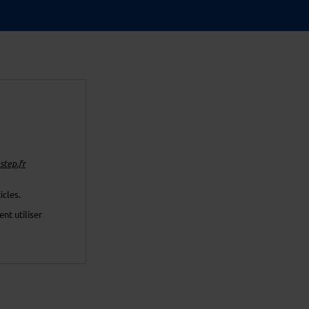
tep.fr
icles.
nt utiliser