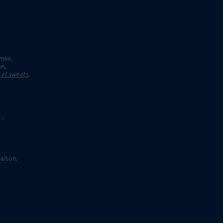
imée,
on,
s et sweats
,
 :
aison.