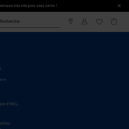
trouve très vite pour vous servir !
S
ivre
que d'IKKS,
eflète
.