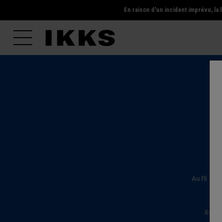
En raison d'un incident imprévu, l
l'é
Au fil des
ils s'