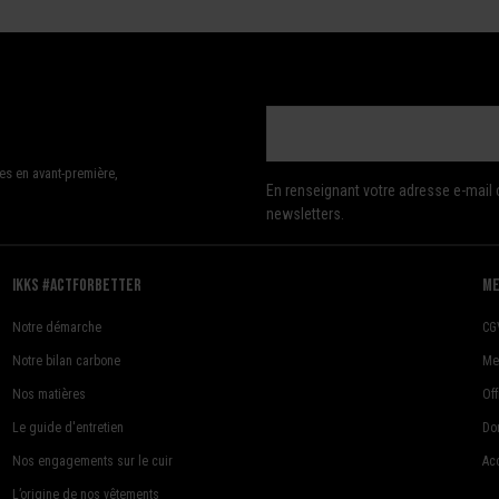
es en avant-première,
En renseignant votre adresse e-mail 
newsletters.
Ikks #actforbetter
me
Notre démarche
CG
Notre bilan carbone
Me
Nos matières
Of
Le guide d'entretien
Do
Nos engagements sur le cuir
Acc
L’origine de nos vêtements