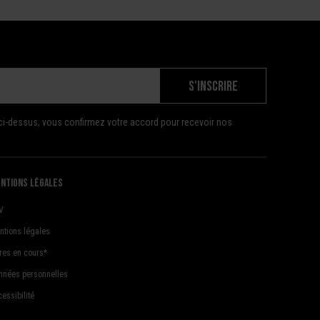
S'INSCRIRE
ci-dessus, vous confirmez votre accord pour recevoir nos
ntions légales
V
ntions légales
fres en cours*
nnées personnelles
essibilité