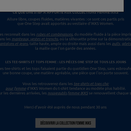
CE QUE ONE STEP A APPORTÉ
AUX COLLECTIONS FEMME IKKS
Allure libre, coupes fluides, matières vivantes :
ce sont ces partis pris
que One Step avait apportés
au vestiaire d'IKKS Women.
es reconnaît dans les
robes et combinaisons
,
du modèle fluide à la pièce impr
ans les
manteaux, vestes et trenchs
, où la silhouette prime sur la démonstrati
antalons et jeans
, taille haute, ample ou droite mais aussi dans les
pulls, gilet
la maille que l'on garde des années.
LES TEE-SHIRTS ET TOPS FEMME : LES PIÈCES ONE STEP
DE TOUS LES JOURS
es tee-shirts et les tops faisaient
partie du quotidien One Step, sans esbroufe
une bonne coupe, une matière agréable, une pièce
que l'on porte souvent.
Vous les retrouverez dans les
tee-shirts et tops chic
pour femme
d'IKKS Women du t-shirt tendance
au modèle plus habillé.
ur les dernières
arrivées, les
nouveautés femme IKKS
se renouvellent chaque s
Merci d’avoir été auprès de nous pendant 30 ans
DÉCOUVRIR LA COLLECTION FEMME IKKS