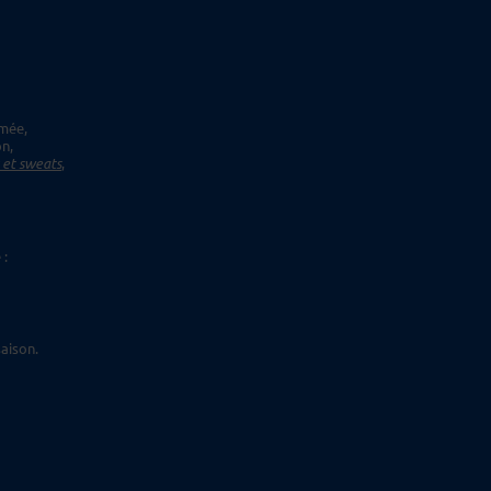
imée,
on,
s et sweats
,
 :
aison.