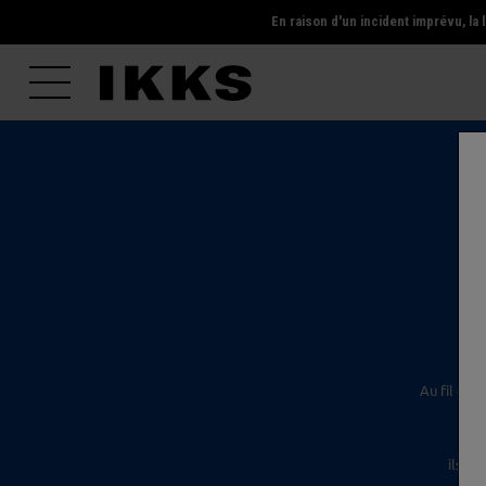
En raison d'un incident imprévu, l
l'é
Au fil des
ils s'