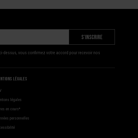
S'INSCRIRE
ci-dessus, vous confirmez votre accord pour recevoir nos
ntions légales
V
ntions légales
fres en cours*
nnées personnelles
essibilité