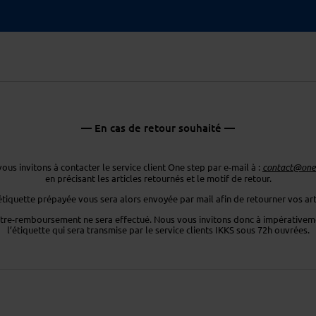
— En cas de retour souhaité —
ous invitons à contacter le service client One step par e-mail à :
contact@ones
en précisant les articles retournés
et le motif de retour.
étiquette prépayée vous sera
alors envoyée par mail afin de retourner
vos art
tre-remboursement ne sera effectué. Nous vous invitons donc
à impérativeme
l’étiquette
qui sera transmise par le service clients
IKKS sous 72h ouvrées.