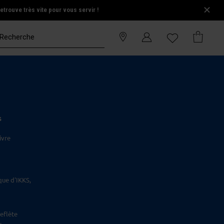
trouve très vite pour vous servir !
S
ivre
que d'IKKS,
eflète
.