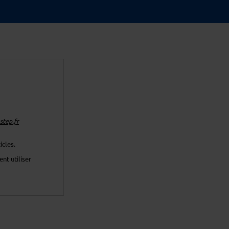
tep.fr
icles.
nt utiliser