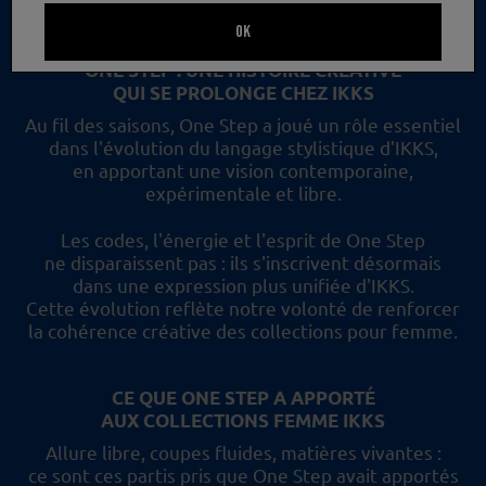
un nouveau regard et les collections femme IKKS.
OK
ONE STEP : UNE HISTOIRE CRÉATIVE
QUI SE PROLONGE CHEZ IKKS
Au fil des saisons, One Step a joué un rôle essentiel
dans l'évolution du langage stylistique d'IKKS,
en apportant une vision contemporaine,
expérimentale et libre.
Les codes, l'énergie et l'esprit de One Step
ne disparaissent pas :
ils s'inscrivent désormais
dans une expression plus unifiée d'IKKS.
Cette évolution reflète
notre volonté de renforcer
la cohérence créative des collections pour femme.
CE QUE ONE STEP A APPORTÉ
AUX COLLECTIONS FEMME IKKS
Allure libre, coupes fluides, matières vivantes :
ce sont ces partis pris
que One Step avait apportés