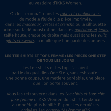
au vestiaire d'IKKS Women.
On les reconnaît dans les
robes et combinaisons
,
du modèle fluide à la pièce imprimée,
dans les
manteaux, vestes et trenchs
, où la silhouette
prime sur la démonstration,
dans les
pantalons et jeans
,
taille haute, ample ou droite mais aussi dans les
pulls,
gilets et sweats
,
la maille que l'on garde des années.
LES TEE-SHIRTS ET TOPS FEMME : LES PIÈCES ONE STEP
DE TOUS LES JOURS
Les tee-shirts et les tops faisaient
partie du quotidien One Step, sans esbroufe :
une bonne coupe, une matière agréable, une pièce
que l'on porte souvent.
Vous les retrouverez dans les
tee-shirts et tops chic
pour femme
d'IKKS Women du t-shirt tendance
au modèle plus habillé.
Et pour les dernières
arrivées, les
nouveautés femme IKKS