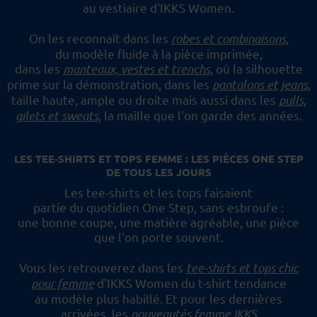
au vestiaire d'IKKS Women.
On les reconnaît dans les
robes et combinaisons
,
du modèle fluide à la pièce imprimée,
dans les
manteaux, vestes et trenchs
, où la silhouette
prime sur la démonstration,
dans les
pantalons et jeans
,
taille haute, ample ou droite mais aussi dans les
pulls,
gilets et sweats
,
la maille que l'on garde des années.
LES TEE-SHIRTS ET TOPS FEMME : LES PIÈCES ONE STEP
DE TOUS LES JOURS
Les tee-shirts et les tops faisaient
partie du quotidien One Step, sans esbroufe :
une bonne coupe, une matière agréable, une pièce
que l'on porte souvent.
Vous les retrouverez dans les
tee-shirts et tops chic
pour femme
d'IKKS Women du t-shirt tendance
au modèle plus habillé.
Et pour les dernières
arrivées, les
nouveautés femme IKKS