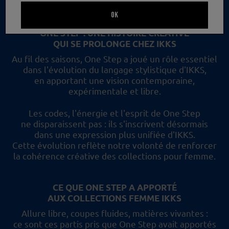
un nouveau regard et les collections femme IKKS.
OK
ONE STEP : UNE HISTOIRE CRÉATIVE
QUI SE PROLONGE CHEZ IKKS
Au fil des saisons, One Step a joué un rôle essentiel
dans l'évolution du langage stylistique d'IKKS,
en apportant une vision contemporaine,
expérimentale et libre.
Les codes, l'énergie et l'esprit de One Step
ne disparaissent pas :
ils s'inscrivent désormais
dans une expression plus unifiée d'IKKS.
Cette évolution reflète
notre volonté de renforcer
la cohérence créative des collections pour femme.
CE QUE ONE STEP A APPORTÉ
AUX COLLECTIONS FEMME IKKS
Allure libre, coupes fluides, matières vivantes :
ce sont ces partis pris
que One Step avait apportés