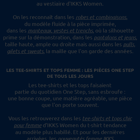
au vestiaire d'IKKS Women.
On les reconnaît dans les
robes et combinaisons
,
du modèle fluide à la pièce imprimée,
dans les
manteaux, vestes et trenchs
, où la silhouette
prime sur la démonstration,
dans les
pantalons et jeans
,
taille haute, ample ou droite mais aussi dans les
pulls,
gilets et sweats
,
la maille que l'on garde des années.
LES TEE-SHIRTS ET TOPS FEMME : LES PIÈCES ONE STEP
DE TOUS LES JOURS
Les tee-shirts et les tops faisaient
partie du quotidien One Step, sans esbroufe :
une bonne coupe, une matière agréable, une pièce
que l'on porte souvent.
Vous les retrouverez dans les
tee-shirts et tops chic
pour femme
d'IKKS Women du t-shirt tendance
au modèle plus habillé.
Et pour les dernières
arrivées, les
nouveautés femme IKKS